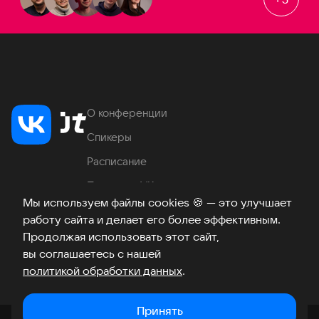
О конференции
Спикеры
Расписание
Продукты VK
Мы используем файлы cookies
🍪
— это улучшает
Место проведения
работу сайта и делает его более эффективным.
Часто задаваемые вопросы
Продолжая использовать этот сайт,
вы соглашаетесь с нашей
политикой обработки данных
.
Телеграм
ВКонтакте
Хабр
Возникли вопросы?
©
2026
Принять