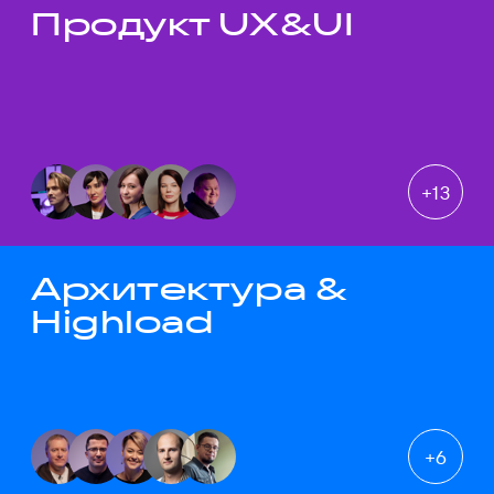
Продукт UX&UI
Темы докладов
+
13
Архитектура &
Highload
+
6