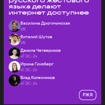
русского жестового
языка делают
интернет доступнее
Василина Дрогичинская
VK
Виталий Шутов
VK
Данила Четвериков
«ГЭС-2»
Ирина Гинзберг
«ГЭС-2»
Влад Колесников
«ГЭС-2»
РЖЯ