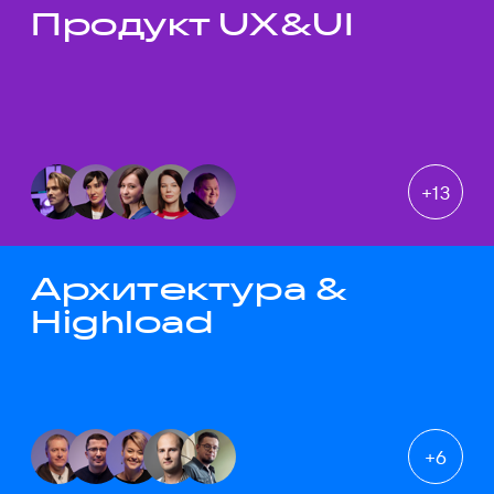
Продукт UX&UI
Темы докладов
+
13
Архитектура &
Highload
+
6