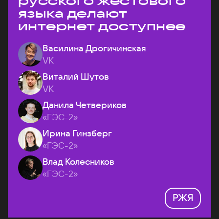
русского жестового
языка делают
интернет доступнее
Василина Дрогичинская
VK
Виталий Шутов
VK
Данила Четвериков
«ГЭС-2»
Ирина Гинзберг
«ГЭС-2»
Влад Колесников
«ГЭС-2»
РЖЯ