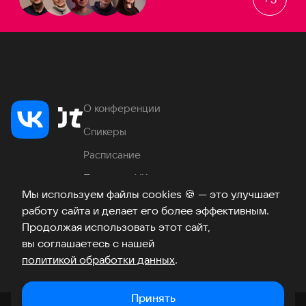
О конференции
Спикеры
Расписание
Продукты VK
Мы используем файлы cookies
🍪
— это улучшает
Место проведения
работу сайта и делает его более эффективным.
Часто задаваемые вопросы
Продолжая использовать этот сайт,
вы соглашаетесь с нашей
политикой обработки данных
.
Телеграм
ВКонтакте
Хабр
Возникли вопросы?
©
2026
Принять