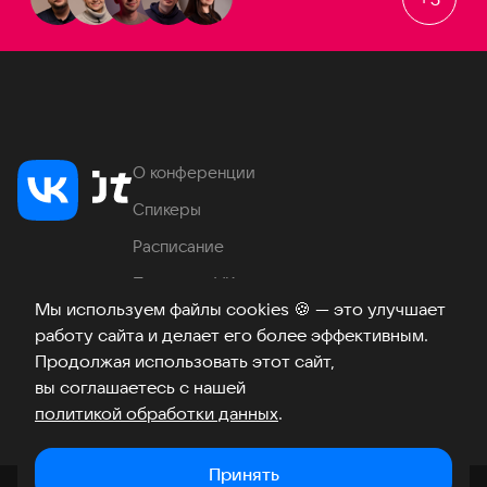
О конференции
Спикеры
Расписание
Продукты VK
Мы используем файлы cookies
🍪
— это улучшает
Место проведения
работу сайта и делает его более эффективным.
Часто задаваемые вопросы
Продолжая использовать этот сайт,
вы соглашаетесь с нашей
политикой обработки данных
.
Телеграм
ВКонтакте
Хабр
Возникли вопросы?
©
2026
Принять