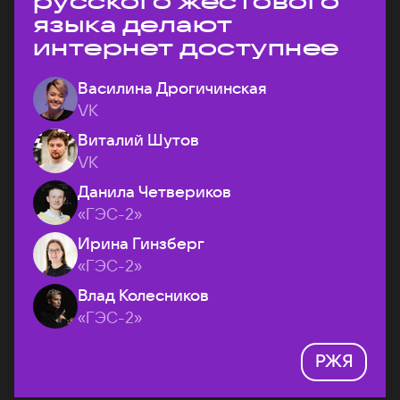
русского жестового
языка делают
интернет доступнее
Василина Дрогичинская
VK
Виталий Шутов
VK
Данила Четвериков
«ГЭС-2»
Ирина Гинзберг
«ГЭС-2»
Влад Колесников
«ГЭС-2»
РЖЯ