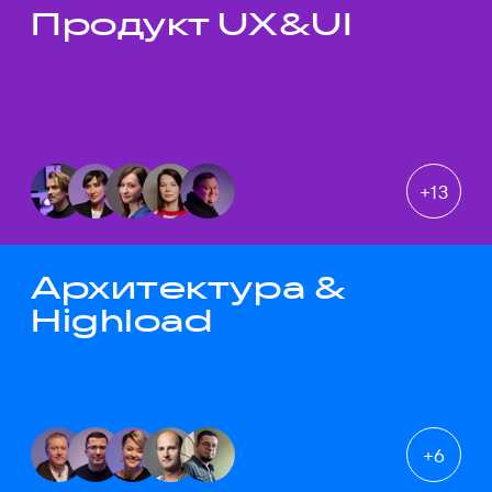
Продукт UX&UI
Темы докладов
+
13
Архитектура &
Highload
+
6