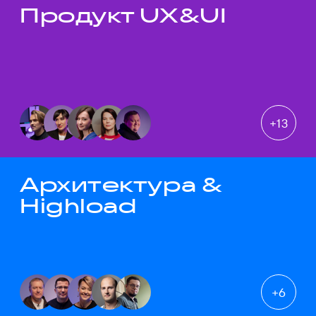
Продукт UX&UI
Темы докладов
+
13
Архитектура &
Highload
+
6