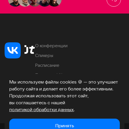
О конференции
Спикеры
Расписание
Продукты VK
Мы используем файлы cookies
🍪
— это улучшает
Место проведения
работу сайта и делает его более эффективным.
Часто задаваемые вопросы
Продолжая использовать этот сайт,
вы соглашаетесь с нашей
политикой обработки данных
.
Телеграм
ВКонтакте
Хабр
Возникли вопросы?
©
2026
Принять