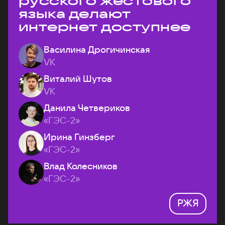
русского жестового
языка делают
интернет доступнее
Василина Дрогичинская
VK
Виталий Шутов
VK
Данила Четвериков
«ГЭС-2»
Ирина Гинзберг
«ГЭС-2»
Влад Колесников
«ГЭС-2»
РЖЯ