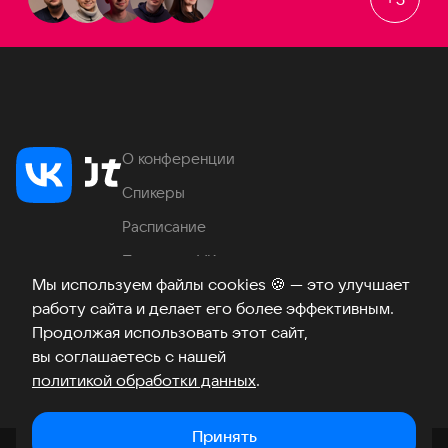
О конференции
Спикеры
Расписание
Продукты VK
Мы используем файлы cookies
🍪
— это улучшает
Место проведения
работу сайта и делает его более эффективным.
Часто задаваемые вопросы
Продолжая использовать этот сайт,
вы соглашаетесь с нашей
политикой обработки данных
.
Телеграм
ВКонтакте
Хабр
Возникли вопросы?
©
2026
Принять