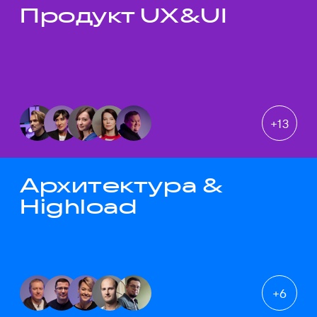
Продукт UX&UI
Темы докладов
+
13
Архитектура &
Highload
+
6