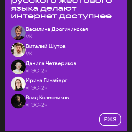
русского жестового
языка делают
интернет доступнее
Василина Дрогичинская
VK
Виталий Шутов
VK
Данила Четвериков
«ГЭС-2»
Ирина Гинзберг
«ГЭС-2»
Влад Колесников
«ГЭС-2»
РЖЯ