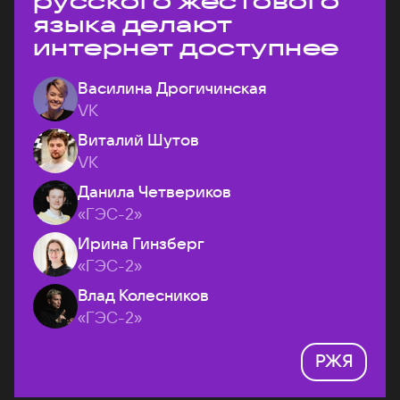
русского жестового
языка делают
интернет доступнее
Василина Дрогичинская
VK
Виталий Шутов
VK
Данила Четвериков
«ГЭС-2»
Ирина Гинзберг
«ГЭС-2»
Влад Колесников
«ГЭС-2»
РЖЯ