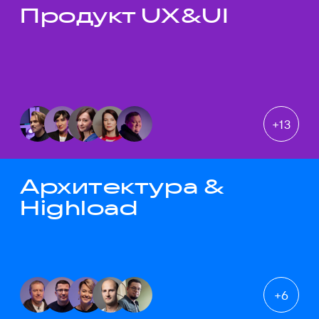
Продукт UX&UI
Темы докладов
+
13
Архитектура &
Highload
+
6