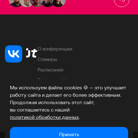
О конференции
Спикеры
Расписание
Продукты VK
Мы используем файлы cookies
🍪
— это улучшает
Место проведения
работу сайта и делает его более эффективным.
Часто задаваемые вопросы
Продолжая использовать этот сайт,
вы соглашаетесь с нашей
политикой обработки данных
.
Телеграм
ВКонтакте
Хабр
Возникли вопросы?
©
2026
Принять