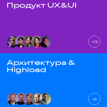
Продукт UX&UI
Темы докладов
+
13
Архитектура &
Highload
+
6