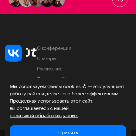
О конференции
Спикеры
Расписание
Продукты VK
Мы используем файлы cookies
🍪
— это улучшает
Место проведения
работу сайта и делает его более эффективным.
Часто задаваемые вопросы
Продолжая использовать этот сайт,
вы соглашаетесь с нашей
политикой обработки данных
.
Телеграм
ВКонтакте
Хабр
Возникли вопросы?
©
2026
Принять