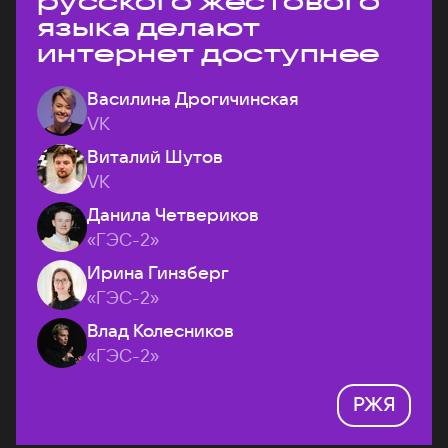
русского жестового
языка делают
интернет доступнее
Василина Дрогичинская
VK
Виталий Шутов
VK
Данила Четвериков
«ГЭС-2»
Ирина Гинзберг
«ГЭС-2»
Влад Колесников
«ГЭС-2»
РЖЯ