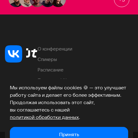
О конференции
Спикеры
Расписание
Продукты VK
Мы используем файлы cookies
🍪
— это улучшает
Место проведения
работу сайта и делает его более эффективным.
Часто задаваемые вопросы
Продолжая использовать этот сайт,
вы соглашаетесь с нашей
политикой обработки данных
.
Телеграм
ВКонтакте
Хабр
Возникли вопросы?
©
2026
Принять