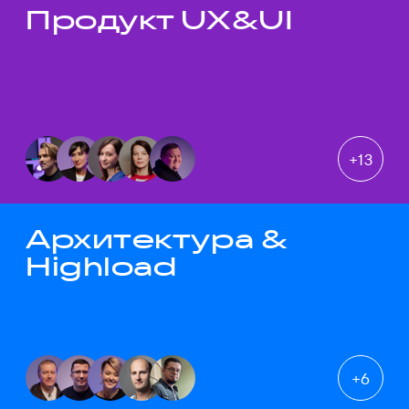
Продукт UX&UI
Темы докладов
+
13
Архитектура &
Highload
+
6