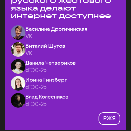
русского жестового
языка делают
интернет доступнее
Василина Дрогичинская
VK
Виталий Шутов
VK
Данила Четвериков
«ГЭС-2»
Ирина Гинзберг
«ГЭС-2»
Влад Колесников
«ГЭС-2»
РЖЯ