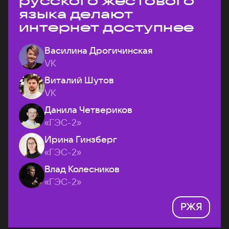
русского жестового
языка делают
интернет доступнее
Василина Дрогичинская
VK
Виталий Шутов
VK
Данила Четвериков
«ГЭС-2»
Ирина Гинзберг
«ГЭС-2»
Влад Колесников
«ГЭС-2»
РЖЯ