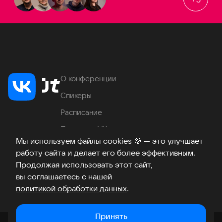
О конференции
Спикеры
Расписание
Продукты VK
Мы используем файлы cookies
🍪
— это улучшает
Место проведения
работу сайта и делает его более эффективным.
Часто задаваемые вопросы
Продолжая использовать этот сайт,
вы соглашаетесь с нашей
политикой обработки данных
.
Телеграм
ВКонтакте
Хабр
Возникли вопросы?
©
2026
Принять