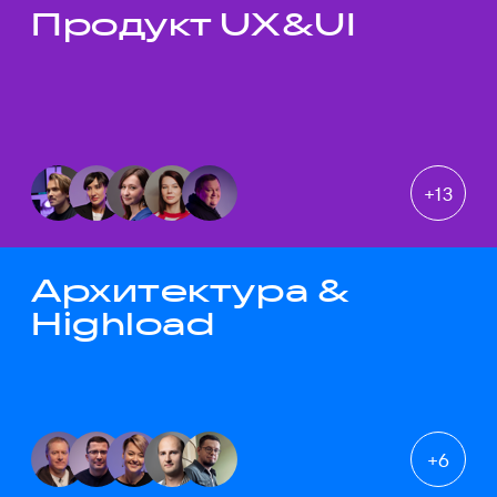
Продукт UX&UI
Темы докладов
+
13
Архитектура &
Highload
+
6