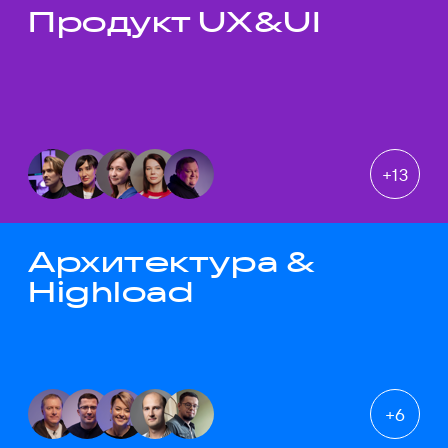
Продукт UX&UI
Темы докладов
+
13
Архитектура &
Highload
+
6