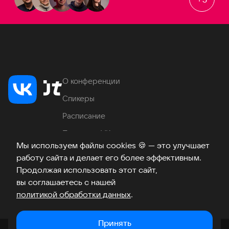
О конференции
Спикеры
Расписание
Продукты VK
Мы используем файлы cookies
🍪
— это улучшает
Место проведения
работу сайта и делает его более эффективным.
Часто задаваемые вопросы
Продолжая использовать этот сайт,
вы соглашаетесь с нашей
политикой обработки данных
.
Телеграм
ВКонтакте
Хабр
Возникли вопросы?
©
2026
Принять