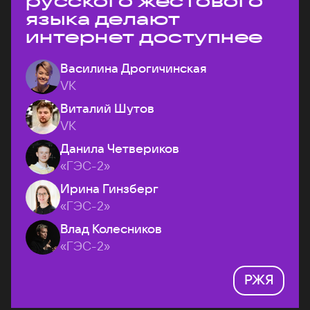
русского жестового
языка делают
интернет доступнее
Василина Дрогичинская
VK
Виталий Шутов
VK
Данила Четвериков
«ГЭС-2»
Ирина Гинзберг
«ГЭС-2»
Влад Колесников
«ГЭС-2»
РЖЯ