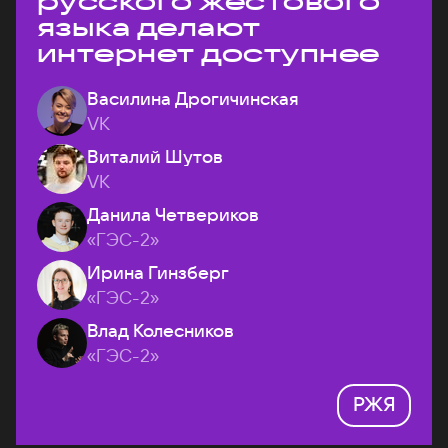
русского жестового
языка делают
интернет доступнее
Василина Дрогичинская
VK
Виталий Шутов
VK
Данила Четвериков
«ГЭС-2»
Ирина Гинзберг
«ГЭС-2»
Влад Колесников
«ГЭС-2»
РЖЯ