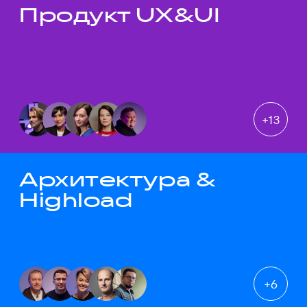
Продукт UX&UI
Темы докладов
+
13
Архитектура &
Highload
+
6