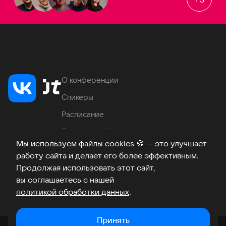
О конференции
Спикеры
Расписание
Продукты VK
Мы используем файлы cookies
🍪
— это улучшает
Место проведения
работу сайта и делает его более эффективным.
Часто задаваемые вопросы
Продолжая использовать этот сайт,
вы соглашаетесь с нашей
политикой обработки данных
.
Телеграм
ВКонтакте
Хабр
Возникли вопросы?
©
2026
Принять