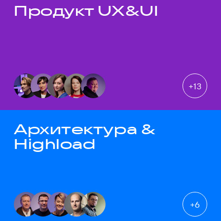
Продукт UX&UI
Темы докладов
+
13
Архитектура &
Highload
+
6