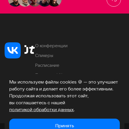
О конференции
Спикеры
Расписание
Продукты VK
Мы используем файлы cookies
🍪
— это улучшает
Место проведения
работу сайта и делает его более эффективным.
Часто задаваемые вопросы
Продолжая использовать этот сайт,
вы соглашаетесь с нашей
политикой обработки данных
.
Телеграм
ВКонтакте
Хабр
Возникли вопросы?
©
2026
Принять