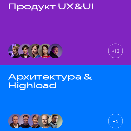
Продукт UX&UI
Темы докладов
+
13
Архитектура &
Highload
+
6