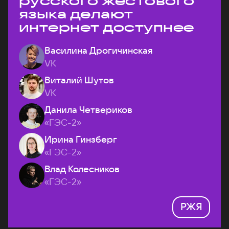
русского жестового
языка делают
интернет доступнее
Василина Дрогичинская
VK
Виталий Шутов
VK
Данила Четвериков
«ГЭС-2»
Ирина Гинзберг
«ГЭС-2»
Влад Колесников
«ГЭС-2»
РЖЯ