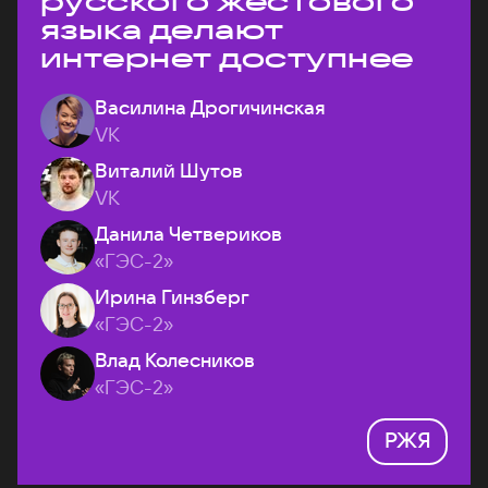
русского жестового
языка делают
интернет доступнее
Василина Дрогичинская
VK
Виталий Шутов
VK
Данила Четвериков
«ГЭС-2»
Ирина Гинзберг
«ГЭС-2»
Влад Колесников
«ГЭС-2»
РЖЯ