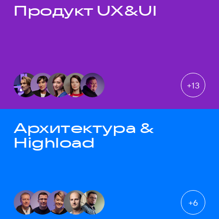
Продукт UX&UI
Темы докладов
+
13
Архитектура &
Highload
+
6