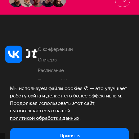
О конференции
Спикеры
Расписание
Продукты VK
Мы используем файлы cookies
🍪
— это улучшает
Место проведения
работу сайта и делает его более эффективным.
Часто задаваемые вопросы
Продолжая использовать этот сайт,
вы соглашаетесь с нашей
политикой обработки данных
.
Телеграм
ВКонтакте
Хабр
Возникли вопросы?
©
2026
Принять