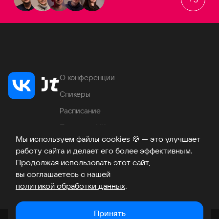
О конференции
Спикеры
Расписание
Продукты VK
Мы используем файлы cookies
🍪
— это улучшает
Место проведения
работу сайта и делает его более эффективным.
Часто задаваемые вопросы
Продолжая использовать этот сайт,
вы соглашаетесь с нашей
политикой обработки данных
.
Телеграм
ВКонтакте
Хабр
Возникли вопросы?
©
2026
Принять