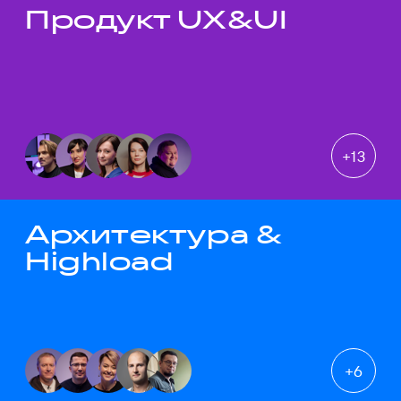
Продукт UX&UI
Темы докладов
+
13
Архитектура &
Highload
+
6