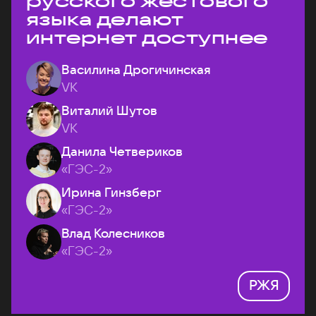
русского жестового
языка делают
интернет доступнее
Василина Дрогичинская
VK
Виталий Шутов
VK
Данила Четвериков
«ГЭС-2»
Ирина Гинзберг
«ГЭС-2»
Влад Колесников
«ГЭС-2»
РЖЯ