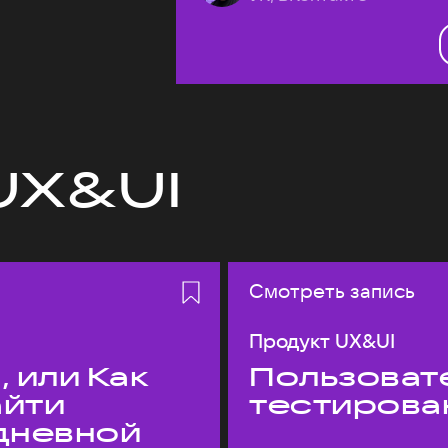
UX&UI
Смотреть запись
Продукт UX&UI
 или Как
Пользовате
айти
тестирова
едневной