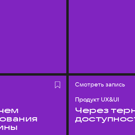
Смотреть запись
Продукт UX&UI
 чем
Через терн
дования
доступнос
ины