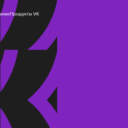
ание
Продукты VK