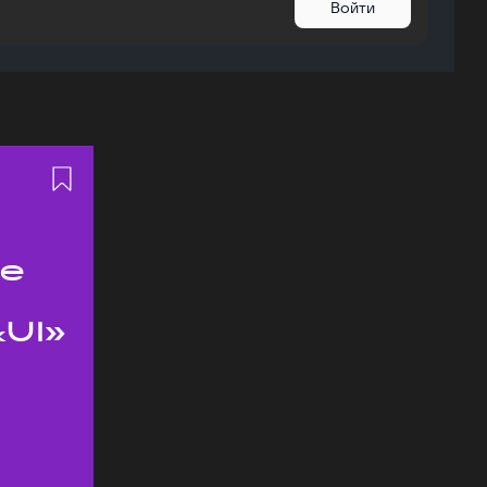
Войти
ое
UI»