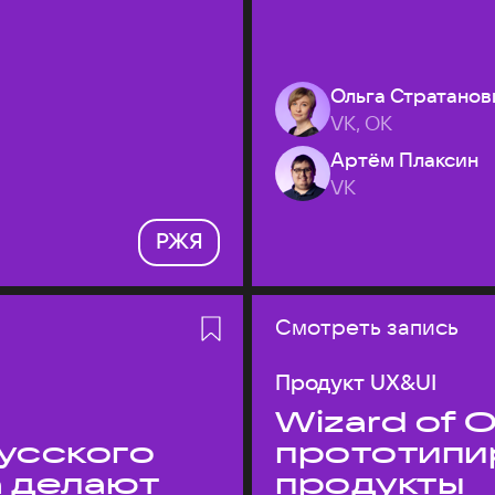
Ольга Стратанов
VK, ОК
Артём Плаксин
VK
РЖЯ
Смотреть запись
Продукт UX&UI
Wizard of O
усского
прототипи
а делают
продукты