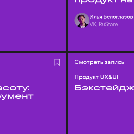
Илья Белоглазов
VK, RuStore
Смотреть запись
Продукт UX&UI
асоту:
Бэкстейдж
румент