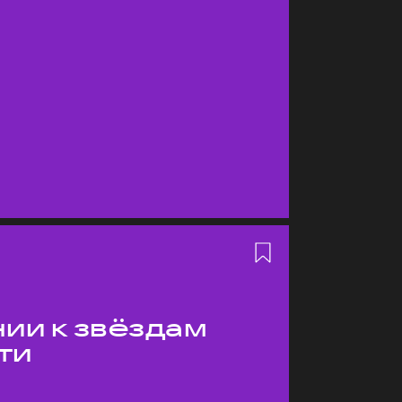
ии к звёздам
ти