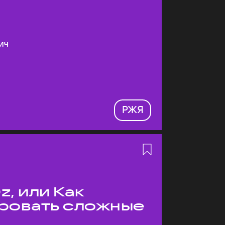
ич
РЖЯ
z, или Как
ровать сложные