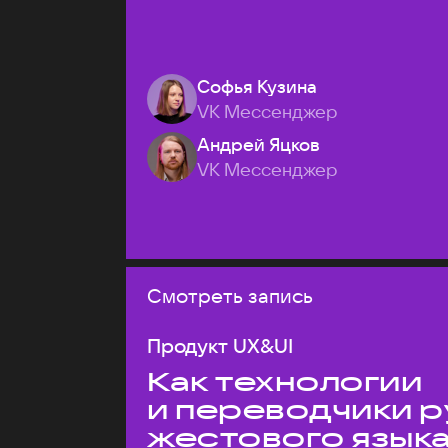
Софья Кузина
VK Мессенджер
Андрей Яцков
VK Мессенджер
Смотреть запись
Продукт UX&UI
Как технологии
и переводчики р
жестового язык