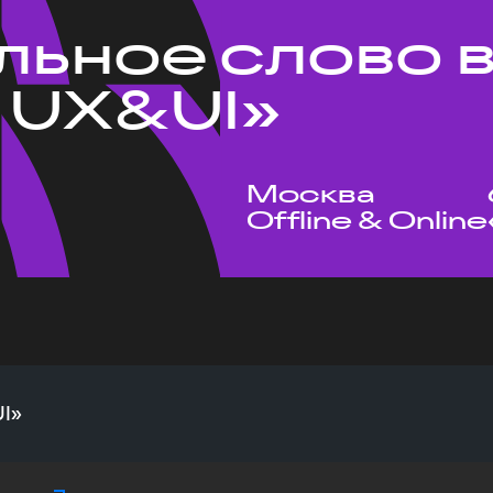
льное слово в
 UX&UI»
Москва
Offline & Online
UI»