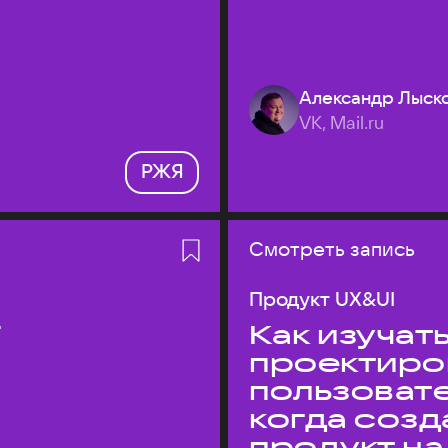
Александр Лыск
VK, Mail.ru
РЖЯ
Смотреть запись
Продукт UX&UI
T
Как изучать
проектиро
пользовате
когда соз
продукт на