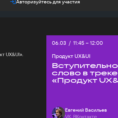
Авторизуйтесь для участия
Дата:
06.03
/
Начало:
11:45
–
Конец:
12:00
кт UX&UI».
Продукт UX&UI
Вступительн
слово в треке
«Продукт UX&
Евгений Васильев
VK, ВКонтакте