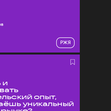
ов
РЖЯ
 и
вать
льский опыт,
даёшь уникальный
 рынке?