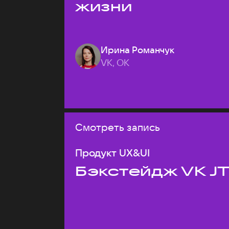
жизни
Ирина Романчук
VK, ОК
Смотреть запись
Продукт UX&UI
Бэкстейдж VK J