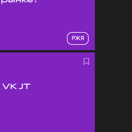
РЖЯ
 VK JT