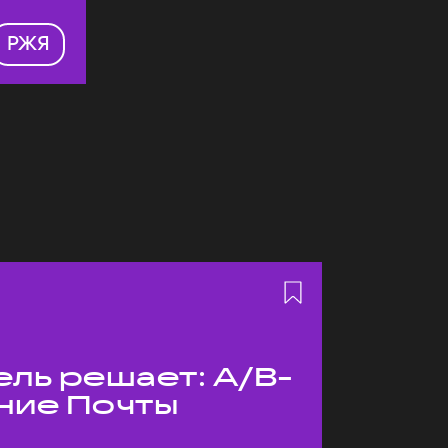
РЖЯ
ль решает: A/B-
ние Почты