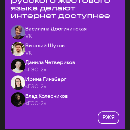
русского жестового
языка делают
интернет доступнее
Василина Дрогичинская
VK
Виталий Шутов
VK
Данила Четвериков
«ГЭС-2»
Ирина Гинзберг
«ГЭС-2»
Влад Колесников
«ГЭС-2»
РЖЯ