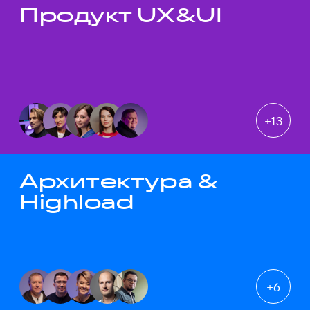
Продукт UX&UI
Темы докладов
+
13
Архитектура &
Highload
+
6