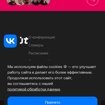
О конференции
Спикеры
Расписание
Продукты VK
Мы используем файлы cookies
🍪
— это улучшает
Место проведения
работу сайта и делает его более эффективным.
Часто задаваемые вопросы
Продолжая использовать этот сайт,
вы соглашаетесь с нашей
политикой обработки данных
.
Телеграм
ВКонтакте
Хабр
Возникли вопросы?
©
2026
Принять