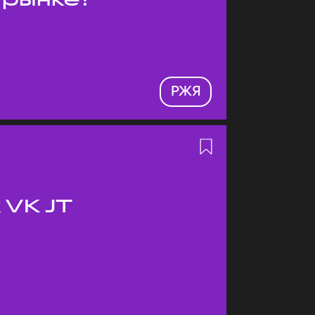
РЖЯ
 VK JT