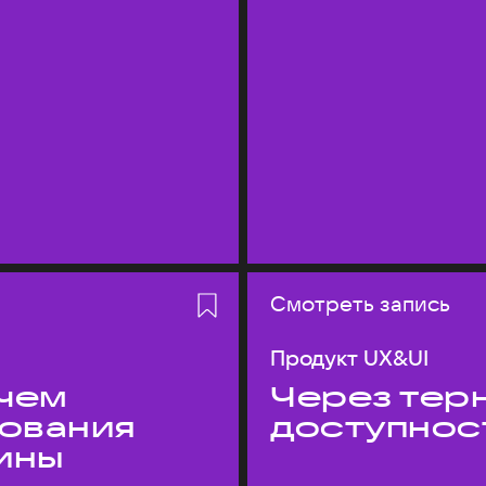
Смотреть запись
Продукт UX&UI
 чем
Через терн
дования
доступнос
ины