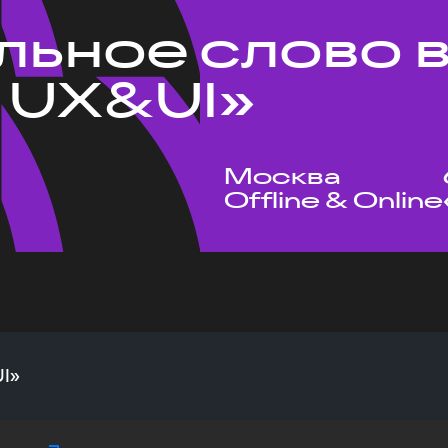
льное слово в
 UX&UI»
Москва
Offline & Online
UI»