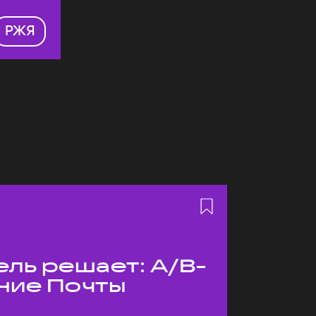
РЖЯ
ль решает: A/B-
ние Почты