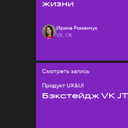
жизни
Ирина Романчук
VK, ОК
Смотреть запись
Продукт UX&UI
Бэкстейдж VK J