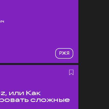
ич
РЖЯ
z, или Как
ровать сложные