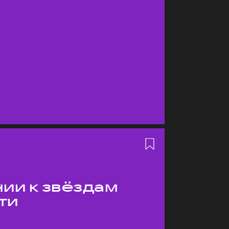
ии к звёздам
ти