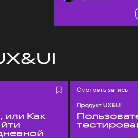
UX&UI
Смотреть запись
Продукт UX&UI
 или Как
Пользовате
айти
тестирова
едневной