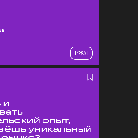
ов
РЖЯ
 и
вать
льский опыт,
даёшь уникальный
 рынке?