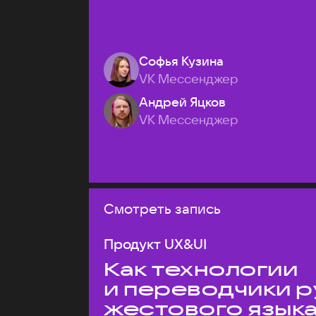
Софья Кузина
VK Мессенджер
Андрей Яцков
VK Мессенджер
Смотреть запись
Продукт UX&UI
Как технологии
и переводчики р
жестового язык