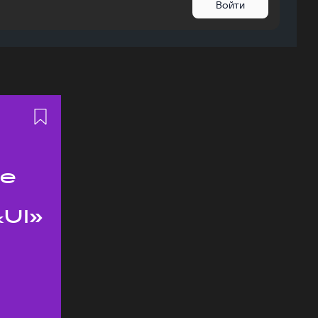
Войти
ое
UI»