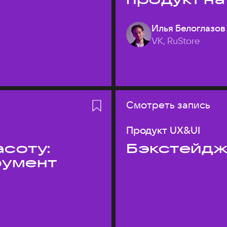
Илья Белоглазов
VK, RuStore
Смотреть запись
Продукт UX&UI
асоту:
Бэкстейдж
румент