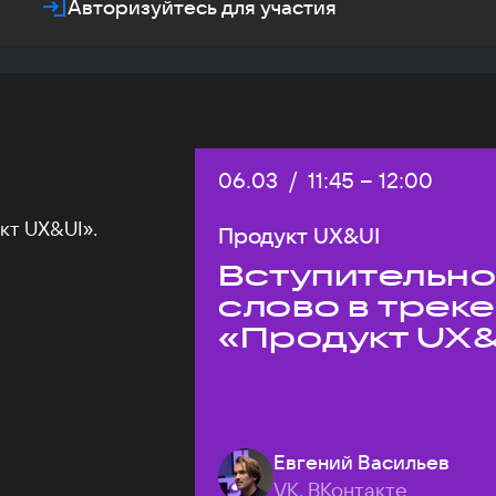
Авторизуйтесь для участия
Дата:
06.03
/
Начало:
11:45
–
Конец:
12:00
кт UX&UI».
Продукт UX&UI
Вступительн
слово в треке
«Продукт UX&
Евгений Васильев
VK, ВКонтакте