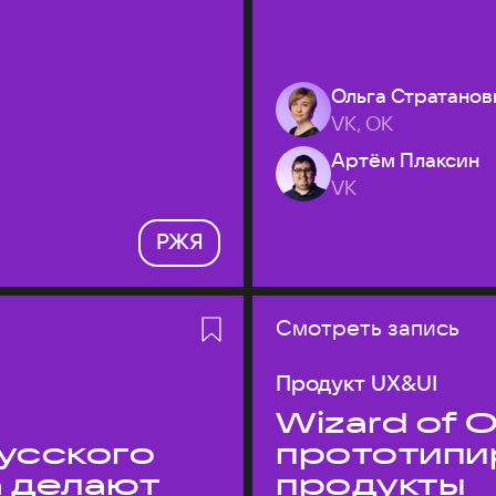
Ольга Стратанов
VK, ОК
Артём Плаксин
VK
РЖЯ
Смотреть запись
Продукт UX&UI
Wizard of O
усского
прототипи
а делают
продукты