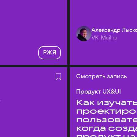
Александр Лыск
VK, Mail.ru
РЖЯ
Смотреть запись
Продукт UX&UI
T
Как изучать
проектиро
пользовате
когда соз
продукт на