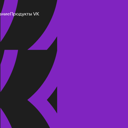
ание
Продукты VK