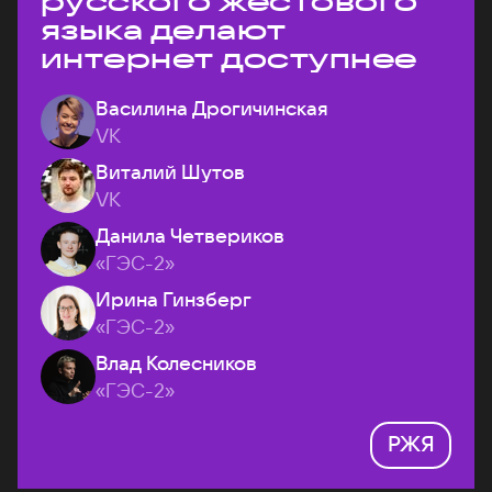
русского жестового
языка делают
интернет доступнее
Василина Дрогичинская
VK
Виталий Шутов
VK
Данила Четвериков
«ГЭС-2»
Ирина Гинзберг
«ГЭС-2»
Влад Колесников
«ГЭС-2»
РЖЯ