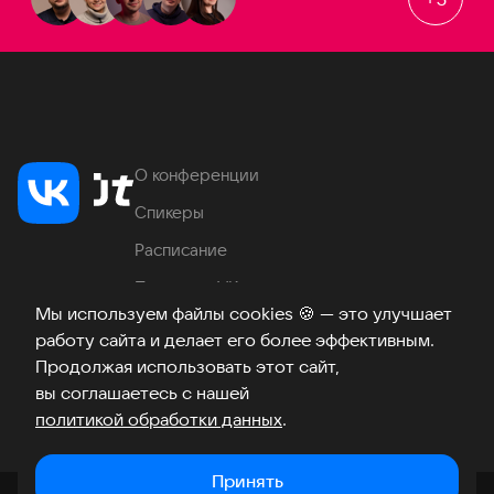
О конференции
Спикеры
Расписание
Продукты VK
Мы используем файлы cookies
🍪
— это улучшает
Место проведения
работу сайта и делает его более эффективным.
Часто задаваемые вопросы
Продолжая использовать этот сайт,
вы соглашаетесь с нашей
политикой обработки данных
.
Телеграм
ВКонтакте
Хабр
Возникли вопросы?
©
2026
Принять