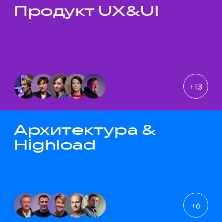
Продукт UX&UI
Темы докладов
+
13
Архитектура &
Highload
+
6