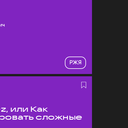
ич
РЖЯ
z, или Как
ровать сложные