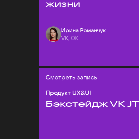
жизни
Ирина Романчук
VK, ОК
Смотреть запись
Продукт UX&UI
Бэкстейдж VK J