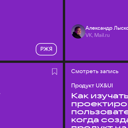
Александр Лыск
VK, Mail.ru
РЖЯ
Смотреть запись
Продукт UX&UI
T
Как изучать
проектиро
пользовате
когда соз
продукт на