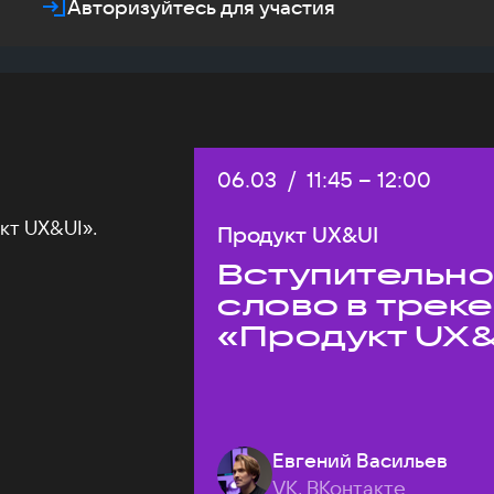
Авторизуйтесь для участия
Дата:
06.03
/
Начало:
11:45
–
Конец:
12:00
кт UX&UI».
Продукт UX&UI
Вступительн
слово в треке
«Продукт UX&
Евгений Васильев
VK, ВКонтакте