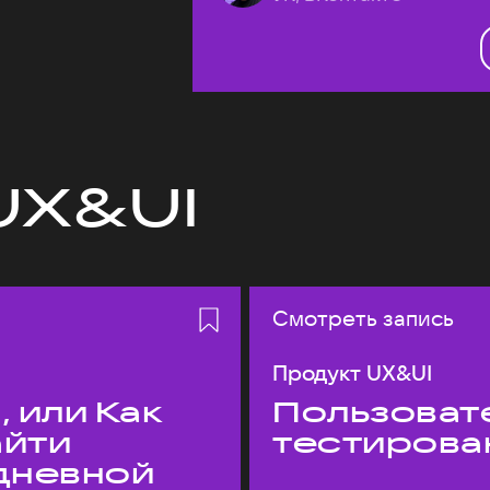
UX&UI
Смотреть запись
Продукт UX&UI
 или Как
Пользовате
айти
тестирова
едневной