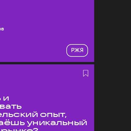
ов
РЖЯ
 и
вать
льский опыт,
даёшь уникальный
 рынке?