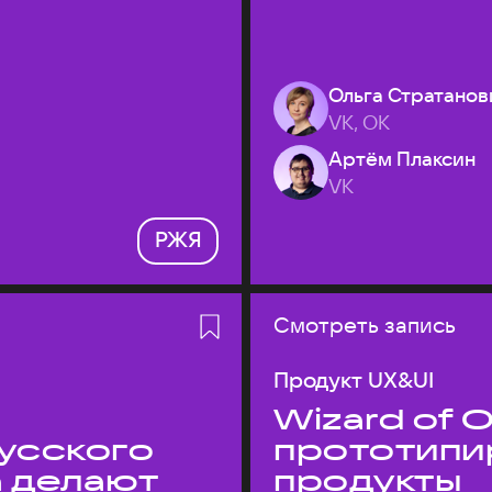
Ольга Стратанов
VK, ОК
Артём Плаксин
VK
РЖЯ
Смотреть запись
Продукт UX&UI
Wizard of O
усского
прототипи
а делают
продукты