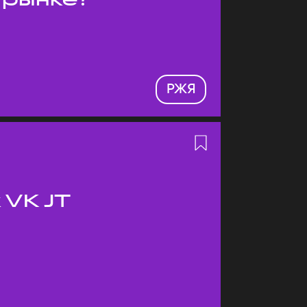
РЖЯ
 VK JT