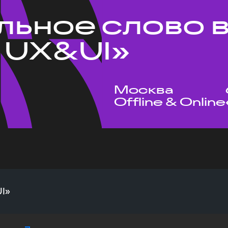
льное слово в
 UX&UI»
Москва
Offline & Online
UI»