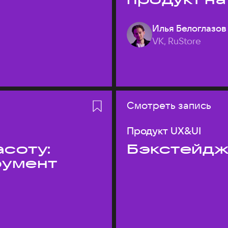
Илья Белоглазов
VK, RuStore
Смотреть запись
Продукт UX&UI
асоту:
Бэкстейдж
румент