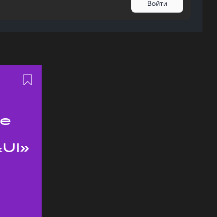
Войти
ое
UI»