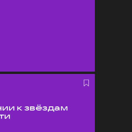
ии к звёздам
ти