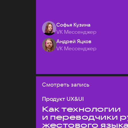
Софья Кузина
VK Мессенджер
Андрей Яцков
VK Мессенджер
Смотреть запись
Продукт UX&UI
Как технологии
и переводчики р
жестового язык