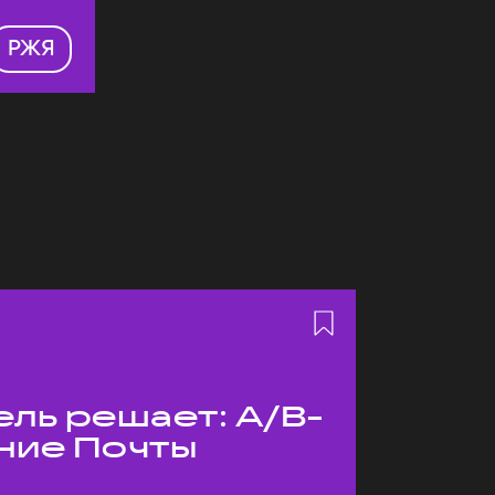
РЖЯ
ль решает: A/B-
ние Почты