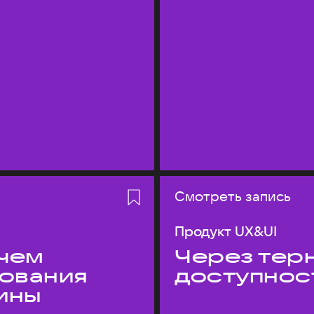
Смотреть запись
Продукт UX&UI
 чем
Через терн
дования
доступнос
ины