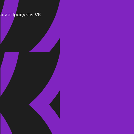
ание
Продукты VK