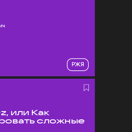
ич
РЖЯ
z, или Как
ровать сложные