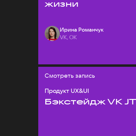
жизни
Ирина Романчук
VK, ОК
Смотреть запись
Продукт UX&UI
Бэкстейдж VK J