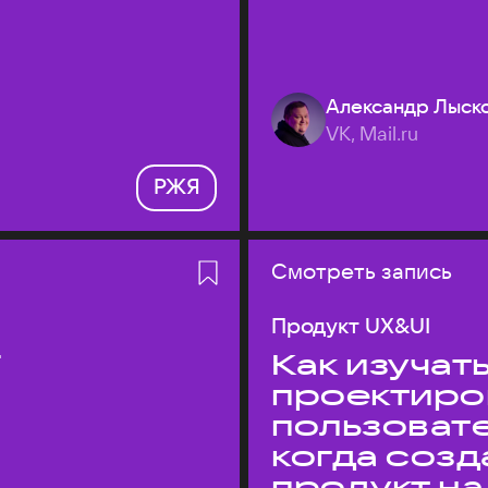
Александр Лыск
VK, Mail.ru
РЖЯ
Смотреть запись
Продукт UX&UI
T
Как изучать
проектиро
пользовате
когда соз
продукт на