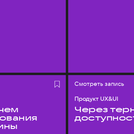
Смотреть запись
Продукт UX&UI
 чем
Через терн
дования
доступнос
ины