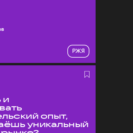
ов
РЖЯ
 и
вать
льский опыт,
даёшь уникальный
 рынке?