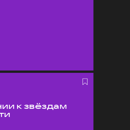
ии к звёздам
ти