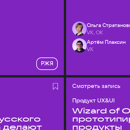
Ольга Стратанов
VK, ОК
Артём Плаксин
VK
РЖЯ
Смотреть запись
Продукт UX&UI
Wizard of O
усского
прототипи
а делают
продукты