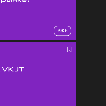
РЖЯ
 VK JT