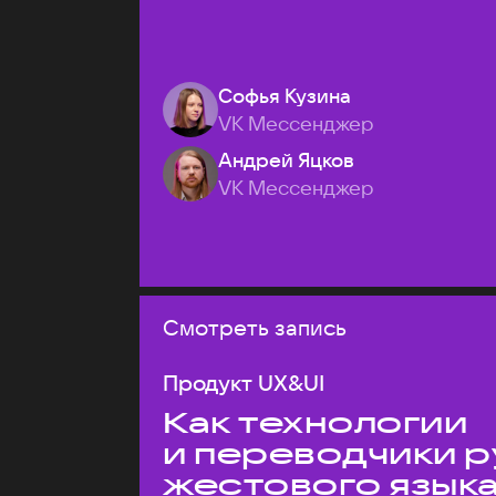
Софья Кузина
VK Мессенджер
Андрей Яцков
VK Мессенджер
Смотреть запись
Продукт UX&UI
Как технологии
и переводчики р
жестового язык