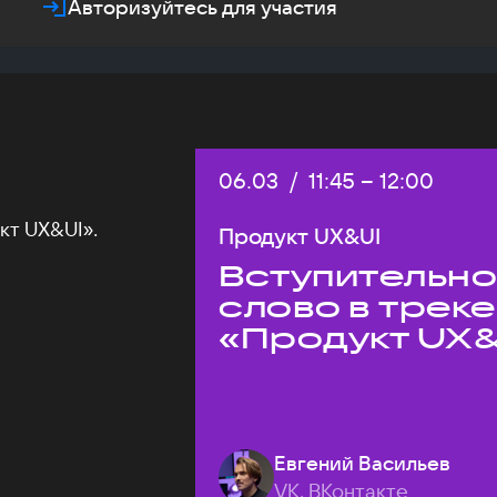
Авторизуйтесь для участия
Дата:
06.03
/
Начало:
11:45
–
Конец:
12:00
кт UX&UI».
Продукт UX&UI
Вступительн
слово в треке
«Продукт UX&
Евгений Васильев
VK, ВКонтакте