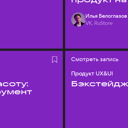
Илья Белоглазов
VK, RuStore
Смотреть запись
Продукт UX&UI
асоту:
Бэкстейдж
румент