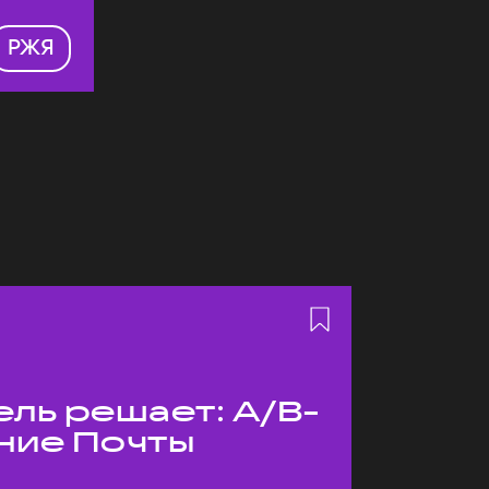
РЖЯ
ль решает: A/B-
ние Почты