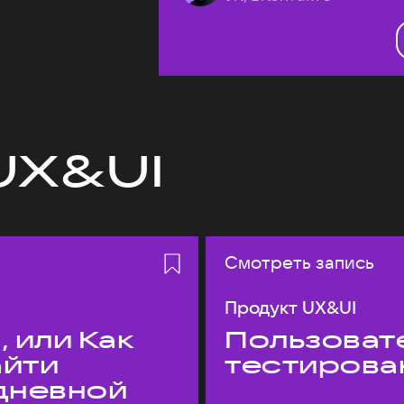
UX&UI
Смотреть запись
Продукт UX&UI
 или Как
Пользовате
айти
тестирова
едневной