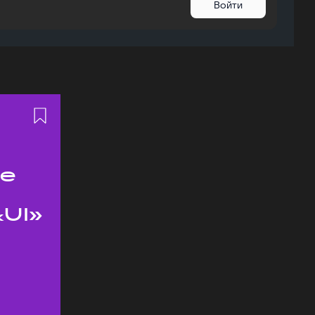
Войти
ое
UI»