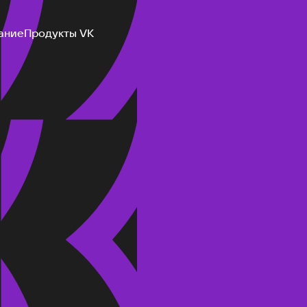
ание
Продукты VK