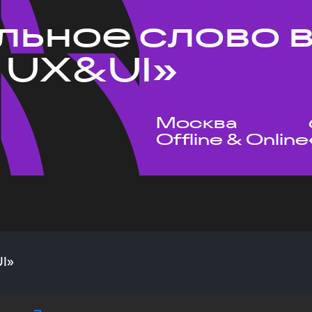
льное слово в
 UX&UI»
Москва
Offline & Online
UI»