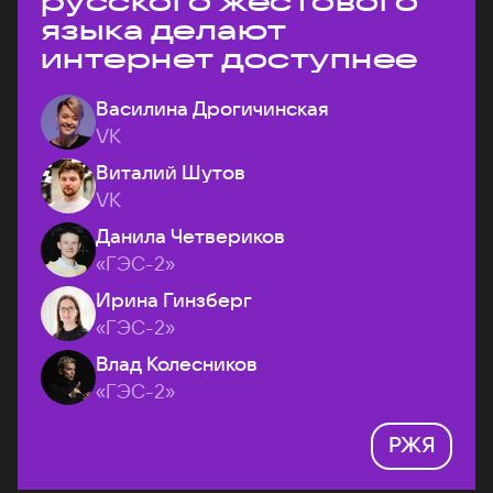
русского жестового
языка делают
интернет доступнее
Василина Дрогичинская
VK
Виталий Шутов
VK
Данила Четвериков
«ГЭС-2»
Ирина Гинзберг
«ГЭС-2»
Влад Колесников
«ГЭС-2»
РЖЯ