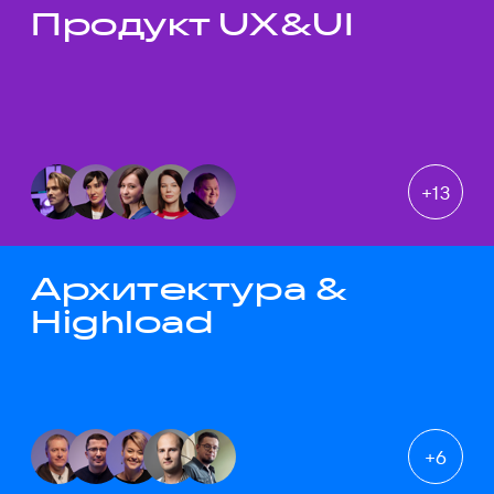
Продукт UX&UI
Темы докладов
+
13
Архитектура &
Highload
+
6