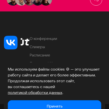
О конференции
Спикеры
Расписание
Продукты VK
Мы используем файлы cookies
🍪
— это улучшает
Место проведения
работу сайта и делает его более эффективным.
Часто задаваемые вопросы
Продолжая использовать этот сайт,
вы соглашаетесь с нашей
политикой обработки данных
.
Телеграм
ВКонтакте
Хабр
Возникли вопросы?
©
2026
Принять