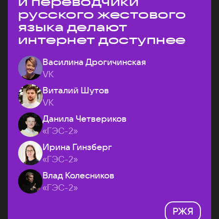
и переводчики
русского жестового
языка делают
интернет доступнее
Василина Дрогичинская
VK
Виталий Шутов
VK
Данила Четвериков
«ГЭС-2»
Ирина Гинзберг
«ГЭС-2»
Влад Колесников
«ГЭС-2»
РЖЯ