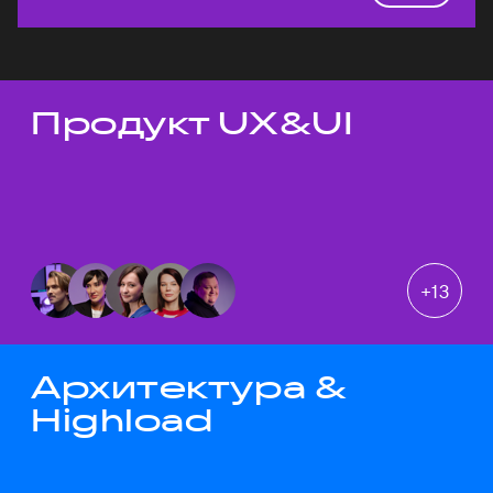
Продукт UX&UI
Темы докладов
+
13
Архитектура &
Highload