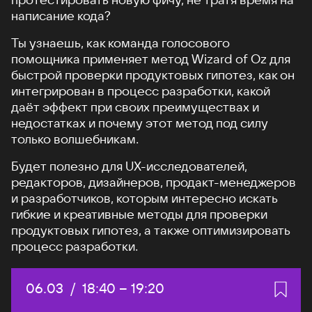
написание кода?
Ты узнаешь, как команда голосового
помощника применяет метод Wizard of Oz для
быстрой проверки продуктовых гипотез, как он
интегрирован в процесс разработки, какой
даёт эффект при своих преимуществах и
недостатках и почему этот метод под силу
только волшебникам.
Будет полезно для UX-исследователей,
редакторов, дизайнеров, продакт-менеджеров
и разработчиков, которым интересно искать
гибкие и креативные методы для проверки
продуктовых гипотез, а также оптимизировать
процесс разработки.
Дата:
06.03
/
Начало:
18:40
–
Конец:
19:20