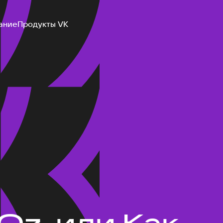
ание
Продукты VK
 Oz, или Как