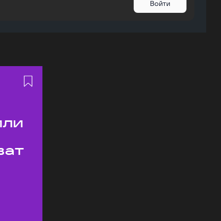
Войти
или
ват