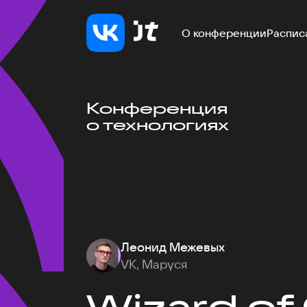
О конференции
Распис
Конференция
о технологиях
Леонид Межевых
VK, Маруся
Wizard of