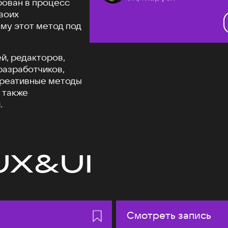
рован в процесс
своих
му этот метод под
й, редакторов,
разработчиков,
креативные методы
 также
.
UX&UI
Смотреть запись