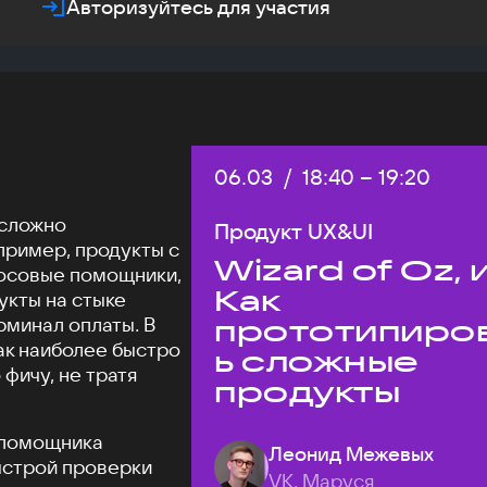
Авторизуйтесь для участия
Дата:
06.03
/
Начало:
18:40
–
Конец:
19:20
 сложно
Продукт UX&UI
пример, продукты с
Wizard of Oz, 
осовые помощники,
Как
укты на стыке
рминал оплаты. В
прототипиро
как наиболее быстро
ь сложные
фичу, не тратя
продукты
о помощника
Леонид Межевых
ыстрой проверки
VK, Маруся