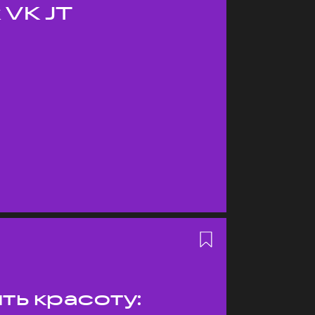
 VK JT
ть красоту: