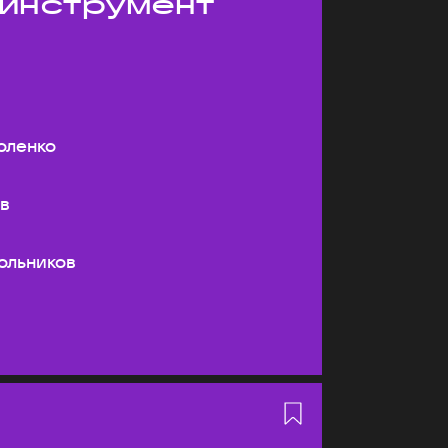
 инструмент
оленко
ев
ольников