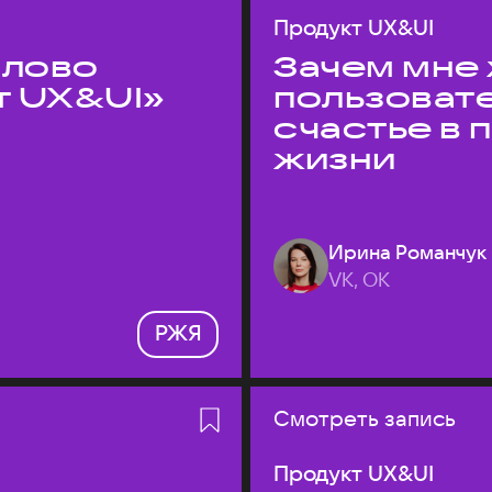
Продукт UX&UI
слово
Зачем мне 
т UX&UI»
пользоват
счастье в
жизни
Ирина Романчук
VK, ОК
РЖЯ
Смотреть запись
Продукт UX&UI