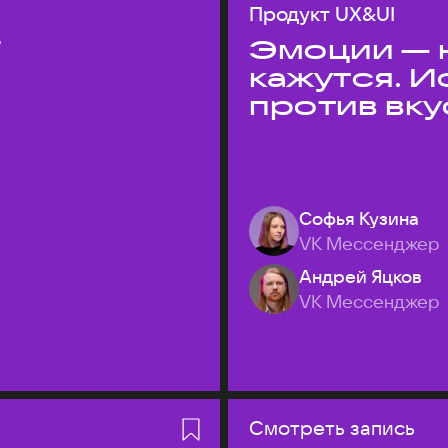
Продукт UX&UI
T
Эмоции — н
кажутся. 
против вк
Софья Кузина
VK Мессенджер
Андрей Яцков
VK Мессенджер
Смотреть запись