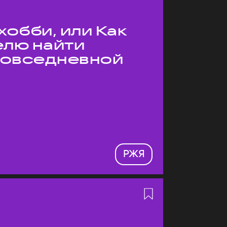
хобби, или Как
елю найти
 повседневной
РЖЯ