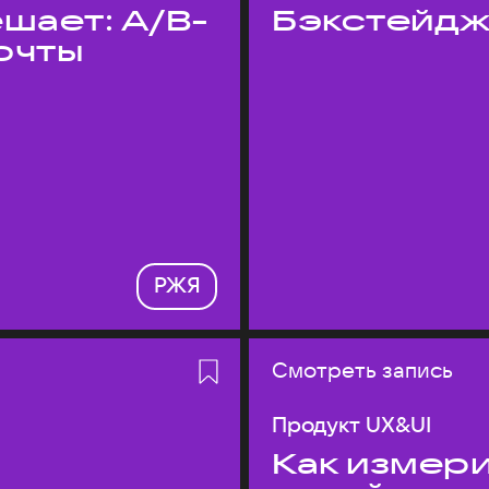
шает: A/B-
Бэкстейдж
очты
РЖЯ
Смотреть запись
Продукт UX&UI
Как измери