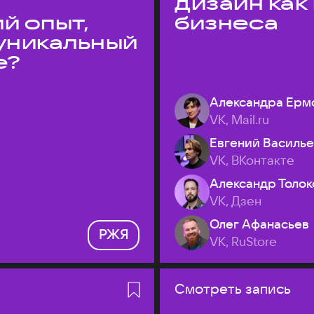
дизайн как
й опыт,
бизнеса
уникальный
е?
Александра Ерм
VK, Mail.ru
Евгений Василь
VK, ВКонтакте
Александр Толок
VK, Дзен
Олег Афанасьев
РЖЯ
VK, RuStore
Смотреть запись