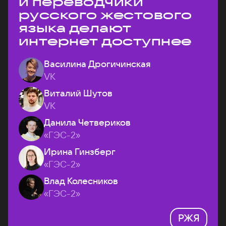
и переводчики
русского жестового
языка делают
интернет доступнее
Василина Дрогичинская
VK
Виталий Шутов
VK
Данила Четвериков
«ГЭС-2»
Ирина Гинзберг
«ГЭС-2»
Влад Колесников
«ГЭС-2»
РЖЯ