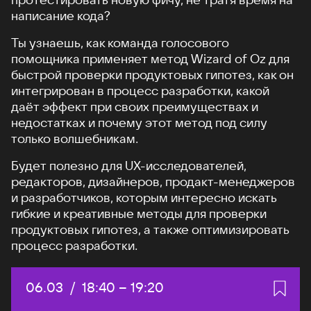
написание кода?
Ты узнаешь, как команда голосового
помощника применяет метод Wizard of Oz для
быстрой проверки продуктовых гипотез, как он
интегрирован в процесс разработки, какой
даёт эффект при своих преимуществах и
недостатках и почему этот метод под силу
только волшебникам.
Будет полезно для UX-исследователей,
редакторов, дизайнеров, продакт-менеджеров
и разработчиков, которым интересно искать
гибкие и креативные методы для проверки
продуктовых гипотез, а также оптимизировать
процесс разработки.
Дата:
06.03
/
Начало:
18:40
–
Конец:
19:20