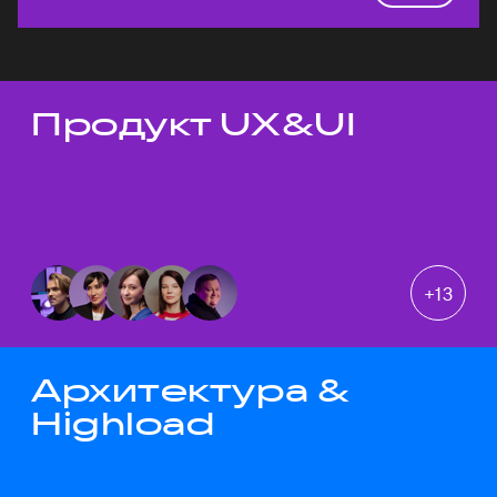
Продукт UX&UI
Темы докладов
+
13
Архитектура &
Highload