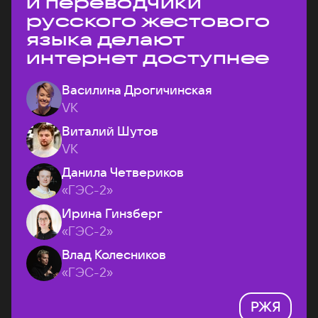
и переводчики
русского жестового
языка делают
интернет доступнее
Василина Дрогичинская
VK
Виталий Шутов
VK
Данила Четвериков
«ГЭС-2»
Ирина Гинзберг
«ГЭС-2»
Влад Колесников
«ГЭС-2»
РЖЯ