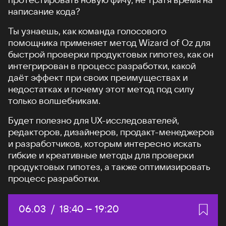
написание кода?
Ты узнаешь, как команда голосового
помощника применяет метод Wizard of Oz для
быстрой проверки продуктовых гипотез, как он
интегрирован в процесс разработки, какой
даёт эффект при своих преимуществах и
недостатках и почему этот метод под силу
только волшебникам.
Будет полезно для UX-исследователей,
редакторов, дизайнеров, продакт-менеджеров
и разработчиков, которым интересно искать
гибкие и креативные методы для проверки
продуктовых гипотез, а также оптимизировать
процесс разработки.
Дата:
06.03
/
Начало:
18:40
–
Конец:
19:20