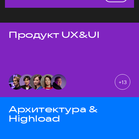
Продукт UX&UI
Темы докладов
+
13
Архитектура &
Highload