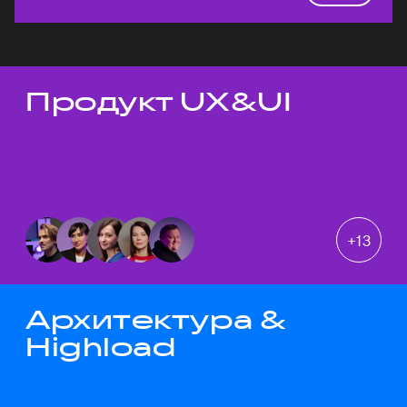
Продукт UX&UI
Темы докладов
+
13
Архитектура &
Highload