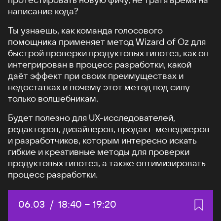
написание кода?
Ты узнаешь, как команда голосового
помощника применяет метод Wizard of Oz для
быстрой проверки продуктовых гипотез, как он
интегрирован в процесс разработки, какой
даёт эффект при своих преимуществах и
недостатках и почему этот метод под силу
только волшебникам.
Будет полезно для UX-исследователей,
редакторов, дизайнеров, продакт-менеджеров
и разработчиков, которым интересно искать
гибкие и креативные методы для проверки
продуктовых гипотез, а также оптимизировать
процесс разработки.
Дата:
06.03
/
Начало:
18:40
–
Конец:
19:20