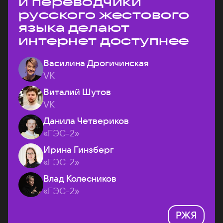
и переводчики
русского жестового
языка делают
интернет доступнее
Василина Дрогичинская
VK
Виталий Шутов
VK
Данила Четвериков
«ГЭС-2»
Ирина Гинзберг
«ГЭС-2»
Влад Колесников
«ГЭС-2»
РЖЯ