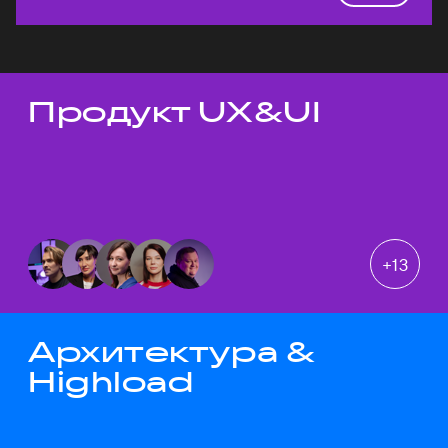
Продукт UX&UI
Темы докладов
+
13
Архитектура &
Highload