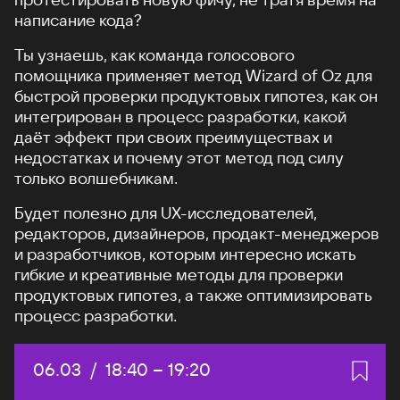
написание кода?
Ты узнаешь, как команда голосового
помощника применяет метод Wizard of Oz для
быстрой проверки продуктовых гипотез, как он
интегрирован в процесс разработки, какой
даёт эффект при своих преимуществах и
недостатках и почему этот метод под силу
только волшебникам.
Будет полезно для UX-исследователей,
редакторов, дизайнеров, продакт-менеджеров
и разработчиков, которым интересно искать
гибкие и креативные методы для проверки
продуктовых гипотез, а также оптимизировать
процесс разработки.
Дата:
06.03
/
Начало:
18:40
–
Конец:
19:20