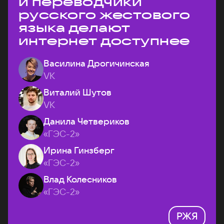
и переводчики
русского жестового
языка делают
интернет доступнее
Василина Дрогичинская
VK
Виталий Шутов
VK
Данила Четвериков
«ГЭС-2»
Ирина Гинзберг
«ГЭС-2»
Влад Колесников
«ГЭС-2»
РЖЯ