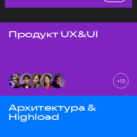
Продукт UX&UI
Темы докладов
+
13
Архитектура &
Highload