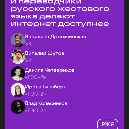
и переводчики
русского жестового
языка делают
интернет доступнее
Василина Дрогичинская
VK
Виталий Шутов
VK
Данила Четвериков
«ГЭС-2»
Ирина Гинзберг
«ГЭС-2»
Влад Колесников
«ГЭС-2»
РЖЯ