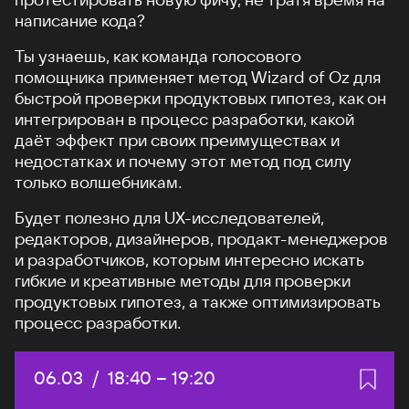
написание кода?
Ты узнаешь, как команда голосового
помощника применяет метод Wizard of Oz для
быстрой проверки продуктовых гипотез, как он
интегрирован в процесс разработки, какой
даёт эффект при своих преимуществах и
недостатках и почему этот метод под силу
только волшебникам.
Будет полезно для UX-исследователей,
редакторов, дизайнеров, продакт-менеджеров
и разработчиков, которым интересно искать
гибкие и креативные методы для проверки
продуктовых гипотез, а также оптимизировать
процесс разработки.
Дата:
06.03
/
Начало:
18:40
–
Конец:
19:20