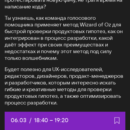
написание кода?
Ты узнаешь, как команда голосового
помощника применяет метод Wizard of Oz для
быстрой проверки продуктовых гипотез, как он
интегрирован в процесс разработки, какой
даёт эффект при своих преимуществах и
недостатках и почему этот метод под силу
только волшебникам.
Будет полезно для UX-исследователей,
редакторов, дизайнеров, продакт-менеджеров
и разработчиков, которым интересно искать
гибкие и креативные методы для проверки
продуктовых гипотез, а также оптимизировать
процесс разработки.
Дата:
06.03
/
Начало:
18:40
–
Конец:
19:20