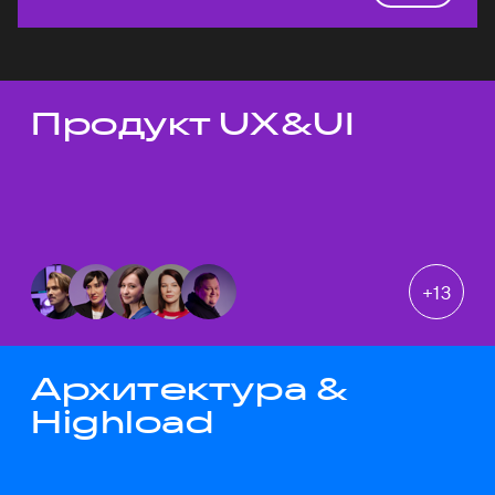
Продукт UX&UI
Темы докладов
+
13
Архитектура &
Highload