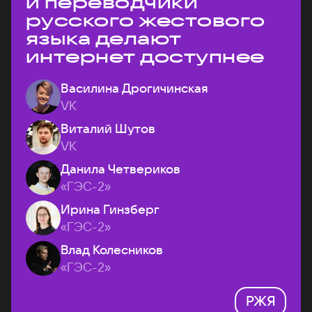
и переводчики
русского жестового
языка делают
интернет доступнее
Василина Дрогичинская
VK
Виталий Шутов
VK
Данила Четвериков
«ГЭС-2»
Ирина Гинзберг
«ГЭС-2»
Влад Колесников
«ГЭС-2»
РЖЯ