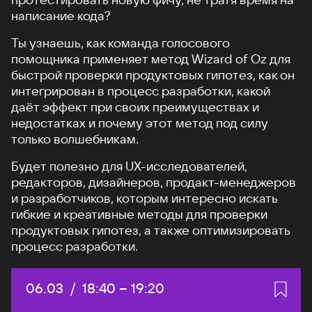
написание кода?
Ты узнаешь, как команда голосового
помощника применяет метод Wizard of Oz для
быстрой проверки продуктовых гипотез, как он
интегрирован в процесс разработки, какой
даёт эффект при своих преимуществах и
недостатках и почему этот метод под силу
только волшебникам.
Будет полезно для UX-исследователей,
редакторов, дизайнеров, продакт-менеджеров
и разработчиков, которым интересно искать
гибкие и креативные методы для проверки
продуктовых гипотез, а также оптимизировать
процесс разработки.
Дата:
06.03
/
Начало:
18:40
–
Конец:
19:20