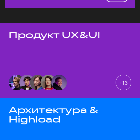
Продукт UX&UI
Темы докладов
+
13
Архитектура &
Highload