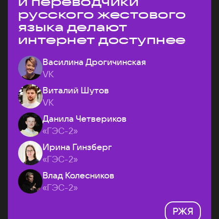
и переводчики
русского жестового
языка делают
интернет доступнее
Василина Дрогичинская
VK
Виталий Шутов
VK
Данила Четвериков
«ГЭС-2»
Ирина Гинзберг
«ГЭС-2»
Влад Колесников
«ГЭС-2»
РЖЯ