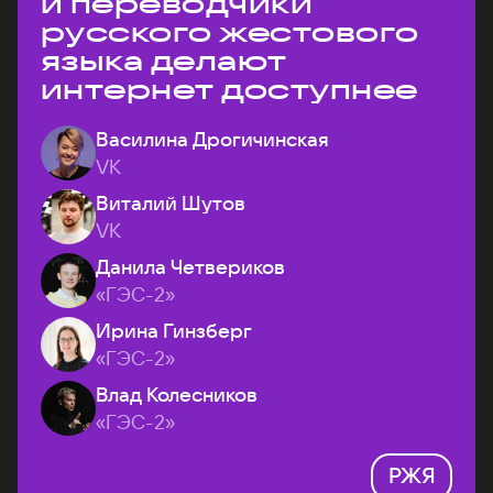
и переводчики
русского жестового
языка делают
интернет доступнее
Василина Дрогичинская
VK
Виталий Шутов
VK
Данила Четвериков
«ГЭС-2»
Ирина Гинзберг
«ГЭС-2»
Влад Колесников
«ГЭС-2»
РЖЯ