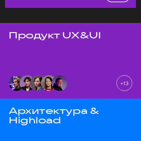
Продукт UX&UI
Темы докладов
+
13
Архитектура &
Highload