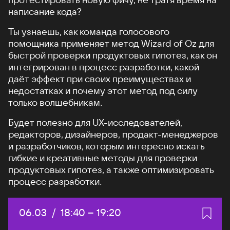
написание кода?
Ты узнаешь, как команда голосового
помощника применяет метод Wizard of Oz для
быстрой проверки продуктовых гипотез, как он
интегрирован в процесс разработки, какой
даёт эффект при своих преимуществах и
недостатках и почему этот метод под силу
только волшебникам.
Будет полезно для UX-исследователей,
редакторов, дизайнеров, продакт-менеджеров
и разработчиков, которым интересно искать
гибкие и креативные методы для проверки
продуктовых гипотез, а также оптимизировать
процесс разработки.
Дата:
06.03
/
Начало:
18:40
–
Конец:
19:20