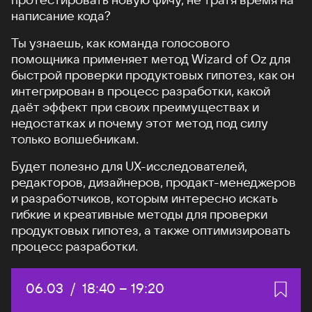
написание кода?
Ты узнаешь, как команда голосового
помощника применяет метод Wizard of Oz для
быстрой проверки продуктовых гипотез, как он
интегрирован в процесс разработки, какой
даёт эффект при своих преимуществах и
недостатках и почему этот метод под силу
только волшебникам.
Будет полезно для UX-исследователей,
редакторов, дизайнеров, продакт-менеджеров
и разработчиков, которым интересно искать
гибкие и креативные методы для проверки
продуктовых гипотез, а также оптимизировать
процесс разработки.
Дата:
06.03
/
Начало:
18:40
–
Конец:
19:20