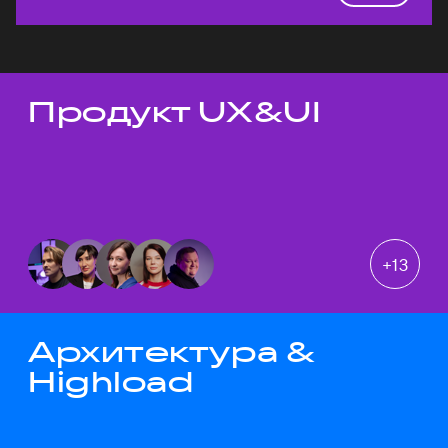
Продукт UX&UI
Темы докладов
+
13
Архитектура &
Highload