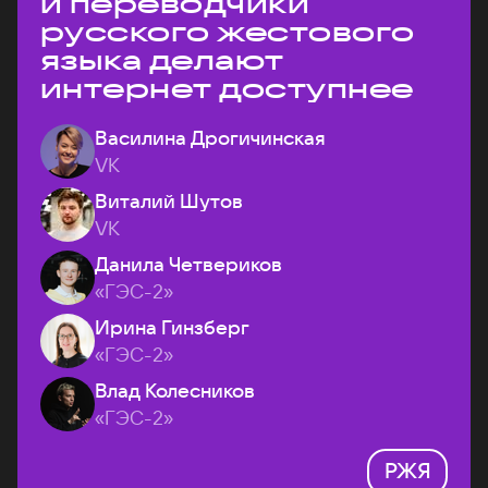
и переводчики
русского жестового
языка делают
интернет доступнее
Василина Дрогичинская
VK
Виталий Шутов
VK
Данила Четвериков
«ГЭС-2»
Ирина Гинзберг
«ГЭС-2»
Влад Колесников
«ГЭС-2»
РЖЯ