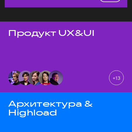
Продукт UX&UI
Темы докладов
+
13
Архитектура &
Highload