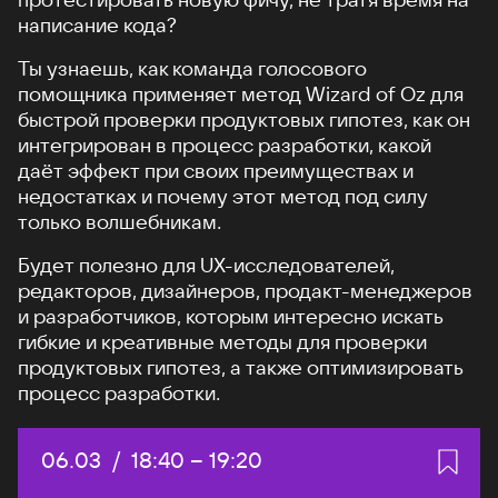
написание кода?
Ты узнаешь, как команда голосового
помощника применяет метод Wizard of Oz для
быстрой проверки продуктовых гипотез, как он
интегрирован в процесс разработки, какой
даёт эффект при своих преимуществах и
недостатках и почему этот метод под силу
только волшебникам.
Будет полезно для UX-исследователей,
редакторов, дизайнеров, продакт-менеджеров
и разработчиков, которым интересно искать
гибкие и креативные методы для проверки
продуктовых гипотез, а также оптимизировать
процесс разработки.
Дата:
06.03
/
Начало:
18:40
–
Конец:
19:20