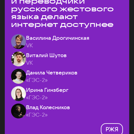
и переводчики
русского жестового
языка делают
интернет доступнее
Василина Дрогичинская
VK
Виталий Шутов
VK
Данила Четвериков
«ГЭС-2»
Ирина Гинзберг
«ГЭС-2»
Влад Колесников
«ГЭС-2»
РЖЯ