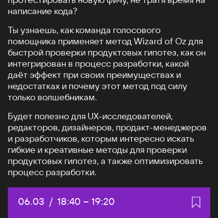
написание кода?
Ты узнаешь, как команда голосового
помощника применяет метод Wizard of Oz для
быстрой проверки продуктовых гипотез, как он
интегрирован в процесс разработки, какой
даёт эффект при своих преимуществах и
недостатках и почему этот метод под силу
только волшебникам.
Будет полезно для UX-исследователей,
редакторов, дизайнеров, продакт-менеджеров
и разработчиков, которым интересно искать
гибкие и креативные методы для проверки
продуктовых гипотез, а также оптимизировать
процесс разработки.
Дата:
06.03
/
Начало:
18:40
–
Конец:
19:20