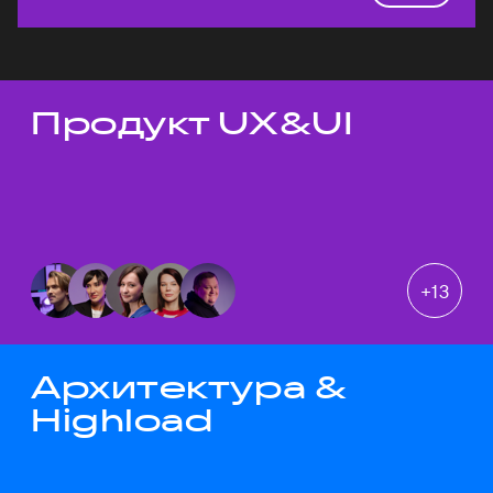
Продукт UX&UI
Темы докладов
+
13
Архитектура &
Highload