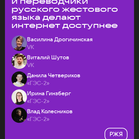
и переводчики
русского жестового
языка делают
интернет доступнее
Василина Дрогичинская
VK
Виталий Шутов
VK
Данила Четвериков
«ГЭС-2»
Ирина Гинзберг
«ГЭС-2»
Влад Колесников
«ГЭС-2»
РЖЯ