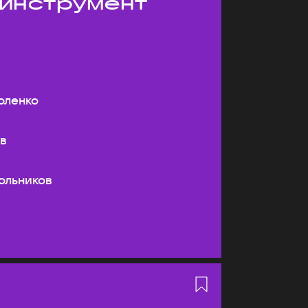
 инструмент
оленко
ев
ольников