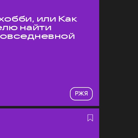
хобби, или Как
елю найти
 повседневной
РЖЯ