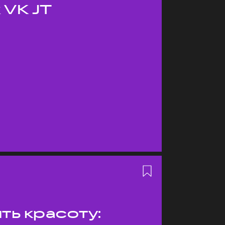
 VK JT
ть красоту: