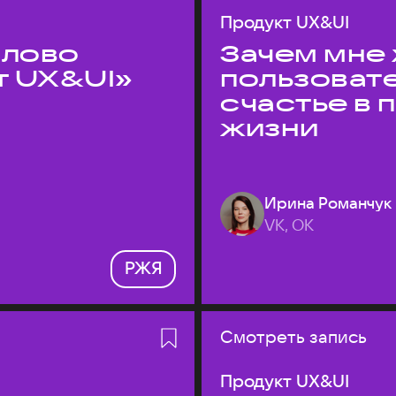
Продукт UX&UI
слово
Зачем мне 
т UX&UI»
пользоват
счастье в
жизни
Ирина Романчук
VK, ОК
РЖЯ
Смотреть запись
Продукт UX&UI