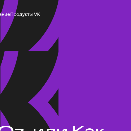
ание
Продукты VK
 Oz, или Как