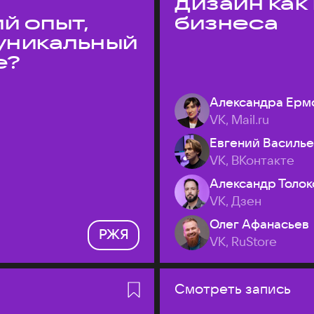
дизайн как
й опыт,
бизнеса
уникальный
е?
Александра Ерм
VK, Mail.ru
Евгений Василь
VK, ВКонтакте
Александр Толок
VK, Дзен
Олег Афанасьев
РЖЯ
VK, RuStore
Смотреть запись