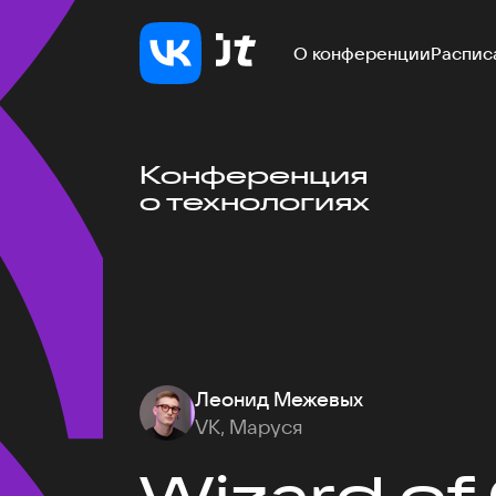
О конференции
Распис
Конференция
о технологиях
Леонид Межевых
VK, Маруся
Wizard of