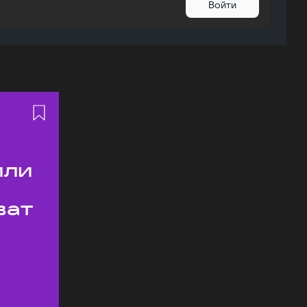
Войти
или
ват