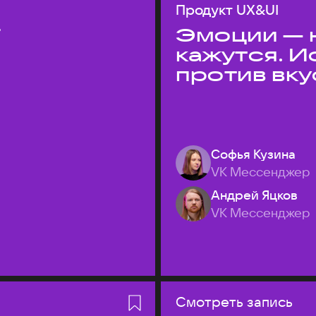
Продукт UX&UI
T
Эмоции — н
кажутся. 
против вк
Софья Кузина
VK Мессенджер
Андрей Яцков
VK Мессенджер
Смотреть запись