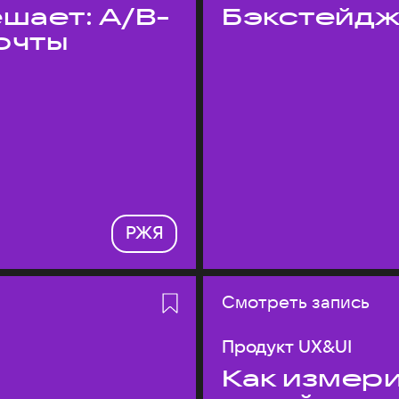
шает: A/B-
Бэкстейдж
очты
РЖЯ
Смотреть запись
Продукт UX&UI
Как измери