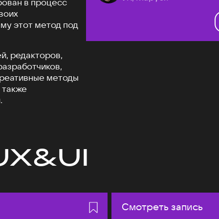
рован в процесс
своих
му этот метод под
й, редакторов,
разработчиков,
креативные методы
 также
.
UX&UI
Смотреть запись