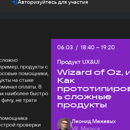
Авторизуйтесь для участия
Дата:
06.03
/
Начало:
18:40
–
Конец:
19:20
 сложно
Продукт UX&UI
пример, продукты с
Wizard of Oz, 
осовые помощники,
Как
укты на стыке
рминал оплаты. В
прототипиро
как наиболее быстро
ь сложные
фичу, не тратя
продукты
о помощника
Леонид Межевых
ыстрой проверки
VK, Маруся