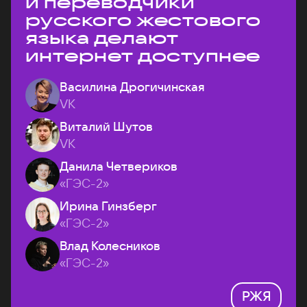
и переводчики
русского жестового
языка делают
интернет доступнее
Василина Дрогичинская
VK
Виталий Шутов
VK
Данила Четвериков
«ГЭС-2»
Ирина Гинзберг
«ГЭС-2»
Влад Колесников
«ГЭС-2»
РЖЯ