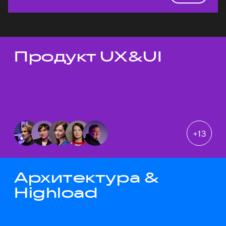
Продукт UX&UI
Темы докладов
+
13
Архитектура &
Highload