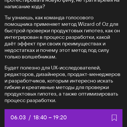
написание кода?
Ты узнаешь, как команда голосового
помощника применяет метод Wizard of Oz для
быстрой проверки продуктовых гипотез, как он
интегрирован в процесс разработки, какой
даёт эффект при своих преимуществах и
недостатках и почему этот метод под силу
только волшебникам.
Будет полезно для UX-исследователей,
редакторов, дизайнеров, продакт-менеджеров
и разработчиков, которым интересно искать
гибкие и креативные методы для проверки
продуктовых гипотез, а также оптимизировать
процесс разработки.
Дата:
06.03
/
Начало:
18:40
–
Конец:
19:20