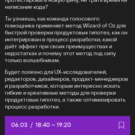
написание кода?
Ты узнаешь, как команда голосового
помощника применяет метод Wizard of Oz для
быстрой проверки продуктовых гипотез, как он
интегрирован в процесс разработки, какой
даёт эффект при своих преимуществах и
недостатках и почему этот метод под силу
только волшебникам.
Будет полезно для UX-исследователей,
редакторов, дизайнеров, продакт-менеджеров
и разработчиков, которым интересно искать
гибкие и креативные методы для проверки
продуктовых гипотез, а также оптимизировать
процесс разработки.
Дата:
06.03
/
Начало:
18:40
–
Конец:
19:20