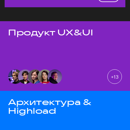
Продукт UX&UI
Темы докладов
+
13
Архитектура &
Highload