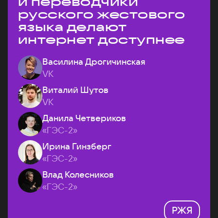
и переводчики
русского жестового
языка делают
интернет доступнее
Василина Дрогичинская
VK
Виталий Шутов
VK
Данила Четвериков
«ГЭС-2»
Ирина Гинзберг
«ГЭС-2»
Влад Колесников
«ГЭС-2»
РЖЯ