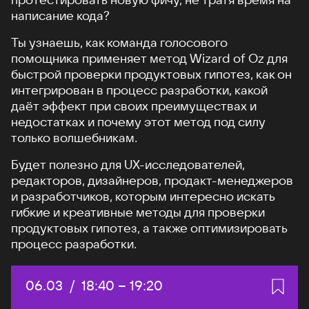
написание кода?
Ты узнаешь, как команда голосового
помощника применяет метод Wizard of Oz для
быстрой проверки продуктовых гипотез, как он
интегрирован в процесс разработки, какой
даёт эффект при своих преимуществах и
недостатках и почему этот метод под силу
только волшебникам.
Будет полезно для UX-исследователей,
редакторов, дизайнеров, продакт-менеджеров
и разработчиков, которым интересно искать
гибкие и креативные методы для проверки
продуктовых гипотез, а также оптимизировать
процесс разработки.
Дата:
06.03
/
Начало:
18:40
–
Конец:
19:20