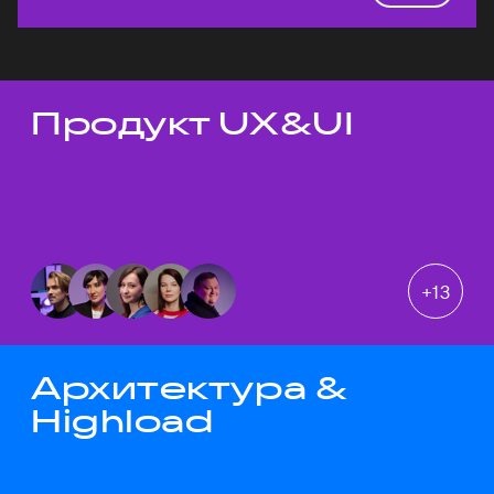
Продукт UX&UI
Темы докладов
+
13
Архитектура &
Highload