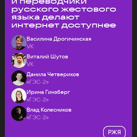
и переводчики
русского жестового
языка делают
интернет доступнее
Василина Дрогичинская
VK
Виталий Шутов
VK
Данила Четвериков
«ГЭС-2»
Ирина Гинзберг
«ГЭС-2»
Влад Колесников
«ГЭС-2»
РЖЯ