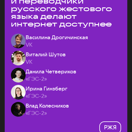
и переводчики
русского жестового
языка делают
интернет доступнее
Василина Дрогичинская
VK
Виталий Шутов
VK
Данила Четвериков
«ГЭС-2»
Ирина Гинзберг
«ГЭС-2»
Влад Колесников
«ГЭС-2»
РЖЯ