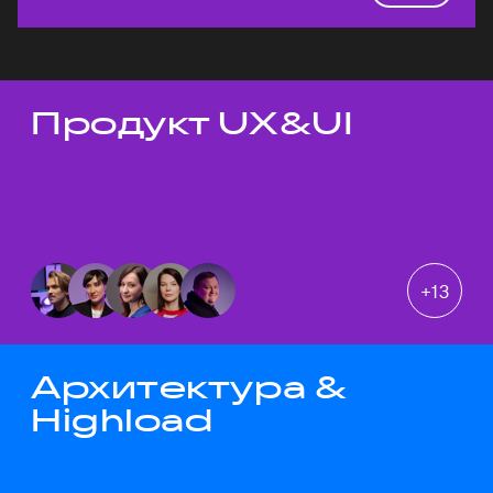
Продукт UX&UI
Темы докладов
+
13
Архитектура &
Highload