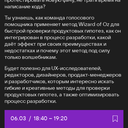
написание кода?
Ты узнаешь, как команда голосового
помощника применяет метод Wizard of Oz для
быстрой проверки продуктовых гипотез, как он
интегрирован в процесс разработки, какой
даёт эффект при своих преимуществах и
недостатках и почему этот метод под силу
только волшебникам.
Будет полезно для UX-исследователей,
редакторов, дизайнеров, продакт-менеджеров
и разработчиков, которым интересно искать
гибкие и креативные методы для проверки
продуктовых гипотез, а также оптимизировать
процесс разработки.
Дата:
06.03
/
Начало:
18:40
–
Конец:
19:20