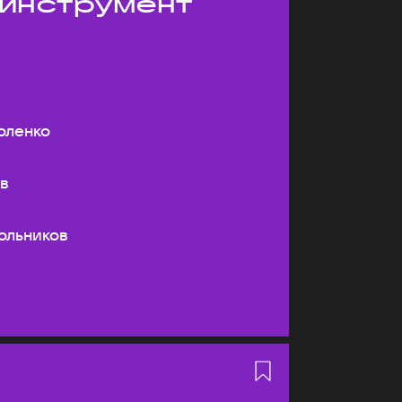
 инструмент
оленко
ев
ольников