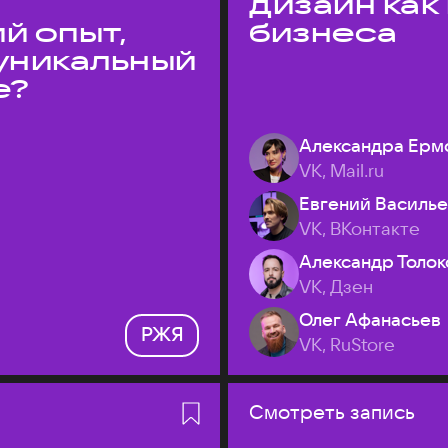
дизайн как
й опыт,
бизнеса
уникальный
е?
Александра Ерм
VK, Mail.ru
Евгений Василь
VK, ВКонтакте
Александр Толок
VK, Дзен
Олег Афанасьев
РЖЯ
VK, RuStore
Смотреть запись