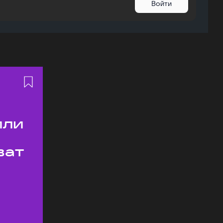
Войти
или
ват