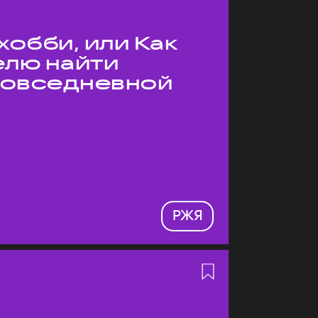
хобби, или Как
елю найти
 повседневной
РЖЯ