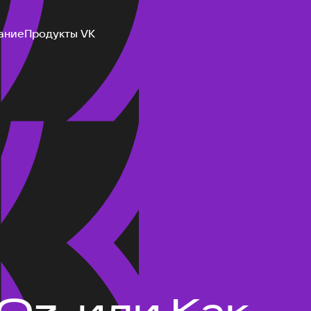
ание
Продукты VK
 Oz, или Как