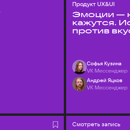
Продукт UX&UI
T
Эмоции — н
кажутся. 
против вк
Софья Кузина
VK Мессенджер
Андрей Яцков
VK Мессенджер
Смотреть запись