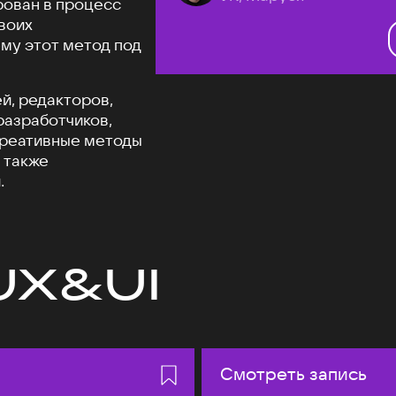
рован в процесс
своих
му этот метод под
й, редакторов,
разработчиков,
креативные методы
 также
.
UX&UI
Смотреть запись