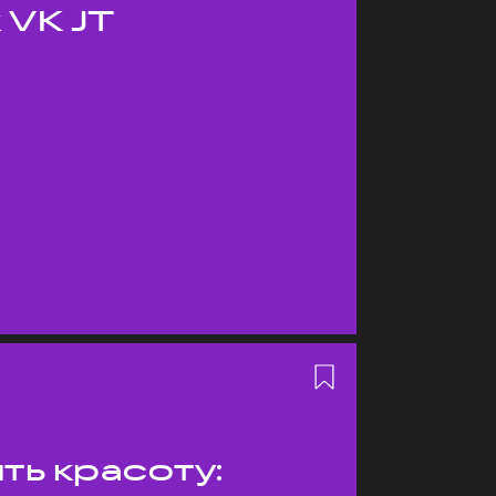
 VK JT
ть красоту: