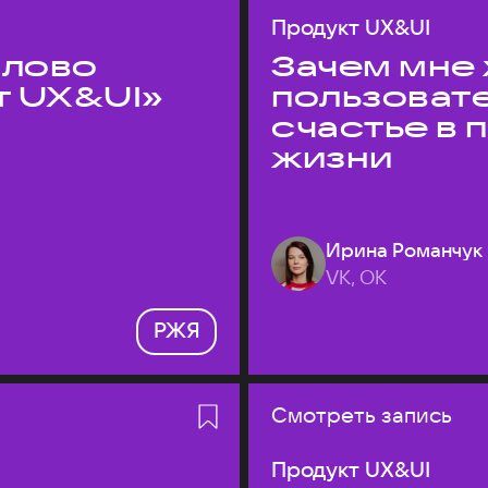
Продукт UX&UI
слово
Зачем мне 
т UX&UI»
пользоват
счастье в
жизни
Ирина Романчук
VK, ОК
РЖЯ
Смотреть запись
Продукт UX&UI