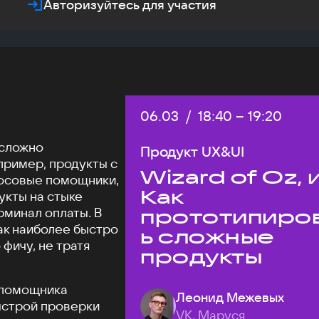
Авторизуйтесь для участия
Дата:
06.03
/
Начало:
18:40
–
Конец:
19:20
 сложно
Продукт UX&UI
пример, продукты с
Wizard of Oz, 
осовые помощники,
Как
укты на стыке
рминал оплаты. В
прототипиро
как наиболее быстро
ь сложные
фичу, не тратя
продукты
о помощника
Леонид Межевых
ыстрой проверки
VK, Маруся