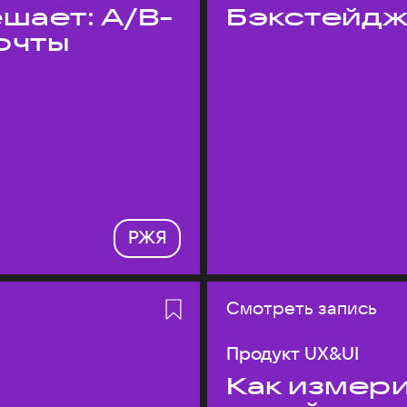
шает: A/B-
Бэкстейдж
очты
РЖЯ
Смотреть запись
Продукт UX&UI
Как измери