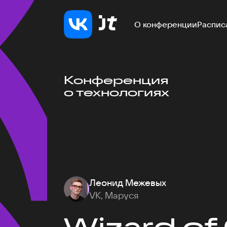
О конференции
Распис
Конференция
о технологиях
Леонид Межевых
VK, Маруся
Wizard of