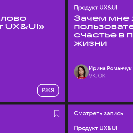
Продукт UX&UI
слово
Зачем мне 
т UX&UI»
пользоват
счастье в
жизни
Ирина Романчук
VK, ОК
РЖЯ
Смотреть запись
Продукт UX&UI