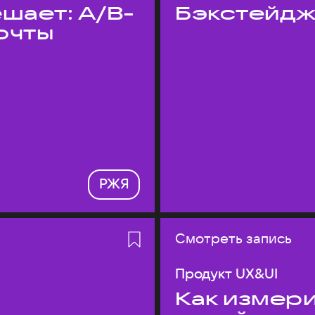
шает: A/B-
Бэкстейдж
очты
РЖЯ
Смотреть запись
Продукт UX&UI
Как измери