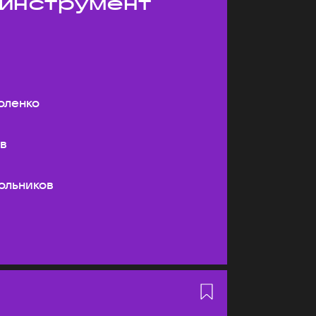
 инструмент
оленко
ев
ольников