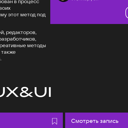
рован в процесс
своих
му этот метод под
й, редакторов,
разработчиков,
креативные методы
 также
.
UX&UI
Смотреть запись