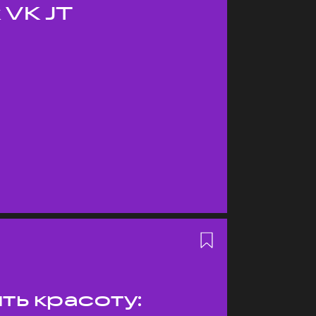
 VK JT
ть красоту: