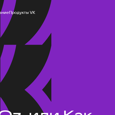
ание
Продукты VK
 Oz, или Как