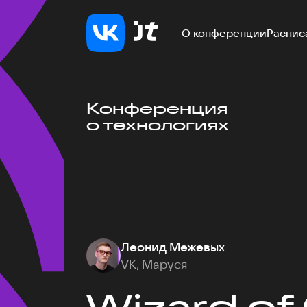
О конференции
Распис
Конференция
о технологиях
Леонид Межевых
VK, Маруся
Wizard of