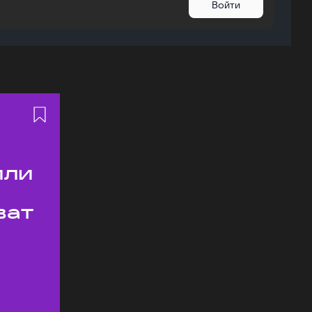
Войти
или
ват