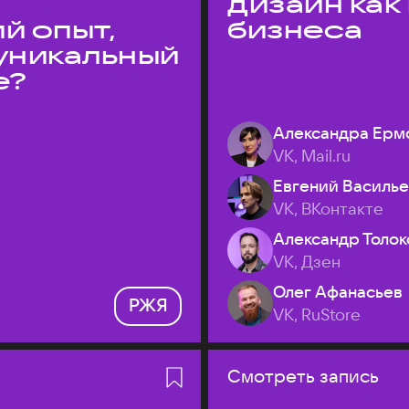
дизайн как
й опыт,
бизнеса
уникальный
е?
Александра Ерм
VK, Mail.ru
Евгений Василь
VK, ВКонтакте
Александр Толок
VK, Дзен
Олег Афанасьев
РЖЯ
VK, RuStore
Смотреть запись