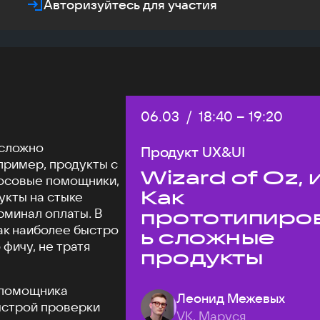
Авторизуйтесь для участия
Дата:
06.03
/
Начало:
18:40
–
Конец:
19:20
 сложно
Продукт UX&UI
пример, продукты с
Wizard of Oz, 
осовые помощники,
Как
укты на стыке
рминал оплаты. В
прототипиро
как наиболее быстро
ь сложные
фичу, не тратя
продукты
о помощника
Леонид Межевых
ыстрой проверки
VK, Маруся