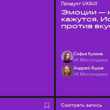
Продукт UX&UI
T
Эмоции — н
кажутся. 
против вк
Софья Кузина
VK Мессенджер
Андрей Яцков
VK Мессенджер
Смотреть запись