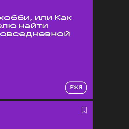
хобби, или Как
елю найти
 повседневной
РЖЯ