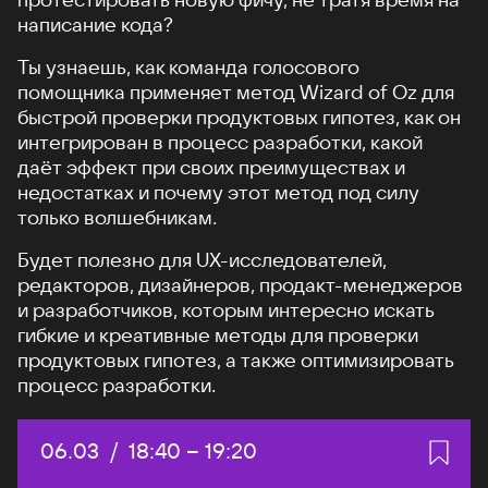
написание кода?
Ты узнаешь, как команда голосового
помощника применяет метод Wizard of Oz для
быстрой проверки продуктовых гипотез, как он
интегрирован в процесс разработки, какой
даёт эффект при своих преимуществах и
недостатках и почему этот метод под силу
только волшебникам.
Будет полезно для UX-исследователей,
редакторов, дизайнеров, продакт-менеджеров
и разработчиков, которым интересно искать
гибкие и креативные методы для проверки
продуктовых гипотез, а также оптимизировать
процесс разработки.
Дата:
06.03
/
Начало:
18:40
–
Конец:
19:20