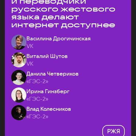
и переводчики
русского жестового
языка делают
интернет доступнее
Василина Дрогичинская
VK
Виталий Шутов
VK
Данила Четвериков
«ГЭС-2»
Ирина Гинзберг
«ГЭС-2»
Влад Колесников
«ГЭС-2»
РЖЯ