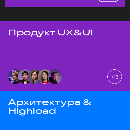
Продукт UX&UI
Темы докладов
+
13
Архитектура &
Highload