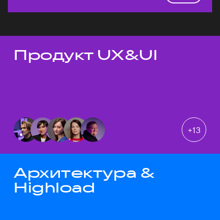
Продукт UX&UI
Темы докладов
+
13
Архитектура &
Highload