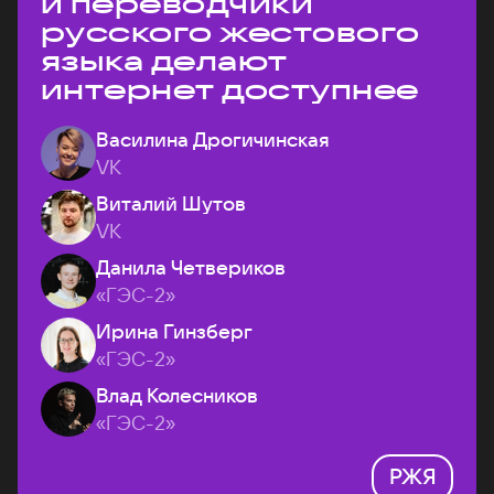
и переводчики
русского жестового
языка делают
интернет доступнее
Василина Дрогичинская
VK
Виталий Шутов
VK
Данила Четвериков
«ГЭС-2»
Ирина Гинзберг
«ГЭС-2»
Влад Колесников
«ГЭС-2»
РЖЯ