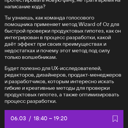
написание кода?
Ты узнаешь, как команда голосового
помощника применяет метод Wizard of Oz для
быстрой проверки продуктовых гипотез, как он
интегрирован в процесс разработки, какой
даёт эффект при своих преимуществах и
недостатках и почему этот метод под силу
только волшебникам.
Будет полезно для UX-исследователей,
редакторов, дизайнеров, продакт-менеджеров
и разработчиков, которым интересно искать
гибкие и креативные методы для проверки
продуктовых гипотез, а также оптимизировать
процесс разработки.
Дата:
06.03
/
Начало:
18:40
–
Конец:
19:20