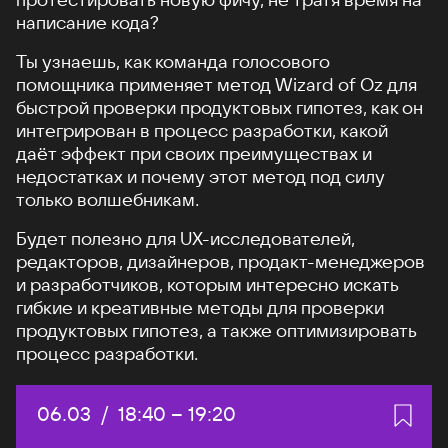
написание кода?
Ты узнаешь, как команда голосового
помощника применяет метод Wizard of Oz для
быстрой проверки продуктовых гипотез, как он
интегрирован в процесс разработки, какой
даёт эффект при своих преимуществах и
недостатках и почему этот метод под силу
только волшебникам.
Будет полезно для UX-исследователей,
редакторов, дизайнеров, продакт-менеджеров
и разработчиков, которым интересно искать
гибкие и креативные методы для проверки
продуктовых гипотез, а также оптимизировать
процесс разработки.
Дата:
06.03
/
Начало:
18:40
–
Конец:
19:20