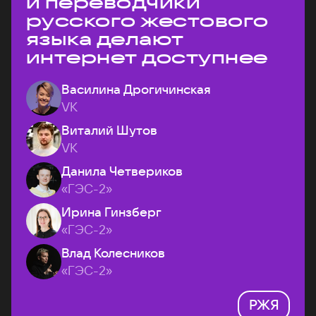
и переводчики
русского жестового
языка делают
интернет доступнее
Василина Дрогичинская
VK
Виталий Шутов
VK
Данила Четвериков
«ГЭС-2»
Ирина Гинзберг
«ГЭС-2»
Влад Колесников
«ГЭС-2»
РЖЯ