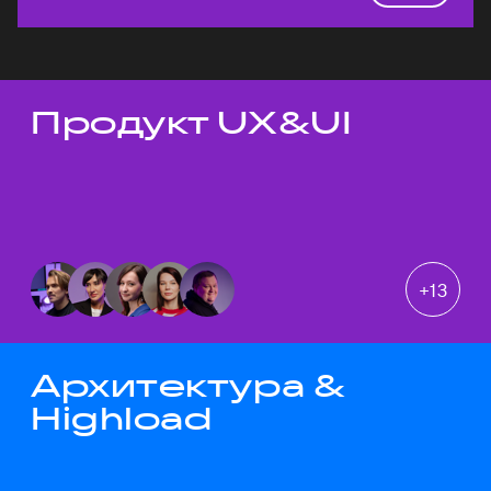
Продукт UX&UI
Темы докладов
+
13
Архитектура &
Highload