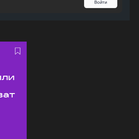
Войти
или
ват