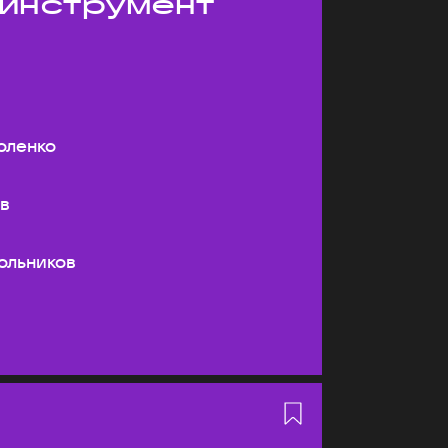
 инструмент
оленко
ев
ольников