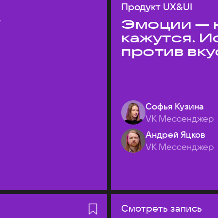
Продукт UX&UI
T
Эмоции — н
кажутся. 
против вк
Софья Кузина
VK Мессенджер
Андрей Яцков
VK Мессенджер
Смотреть запись