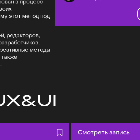
рован в процесс
своих
му этот метод под
й, редакторов,
разработчиков,
креативные методы
 также
.
UX&UI
Смотреть запись