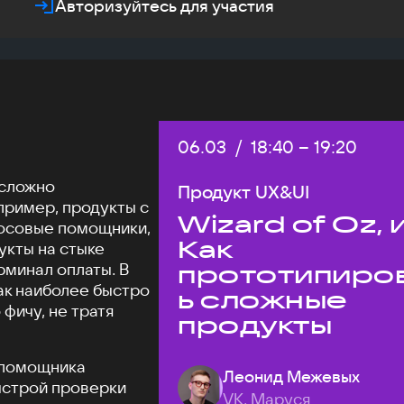
Авторизуйтесь для участия
Дата:
06.03
/
Начало:
18:40
–
Конец:
19:20
 сложно
Продукт UX&UI
пример, продукты с
Wizard of Oz, 
осовые помощники,
Как
укты на стыке
рминал оплаты. В
прототипиро
как наиболее быстро
ь сложные
фичу, не тратя
продукты
о помощника
Леонид Межевых
ыстрой проверки
VK, Маруся