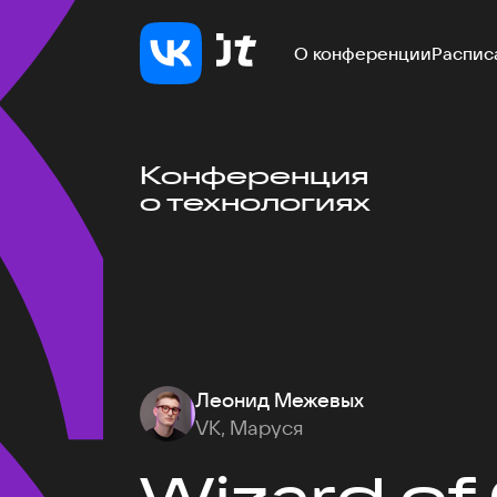
О конференции
Распис
Конференция
о технологиях
Леонид Межевых
VK, Маруся
Wizard of