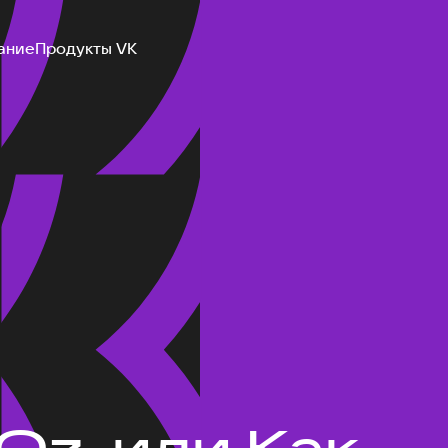
ание
Продукты VK
 Oz, или Как