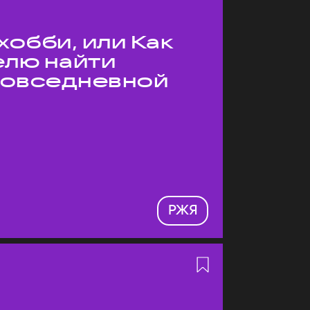
хобби, или Как
елю найти
 повседневной
РЖЯ