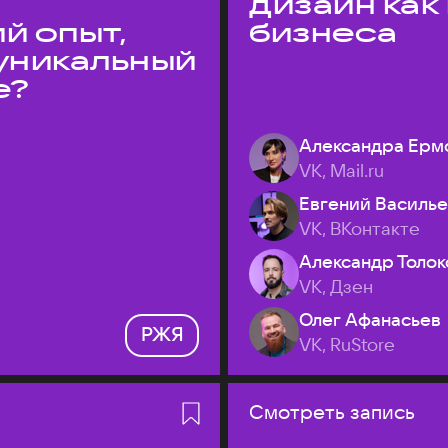
дизайн как
й опыт,
бизнеса
уникальный
е?
Александра Ерм
VK, Mail.ru
Евгений Василь
VK, ВКонтакте
Александр Толок
VK, Дзен
Олег Афанасьев
РЖЯ
VK, RuStore
Смотреть запись