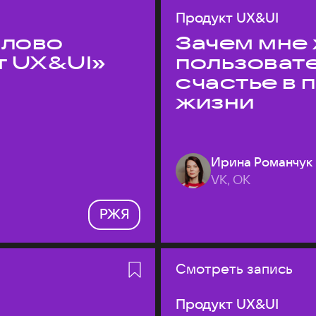
Продукт UX&UI
слово
Зачем мне 
т UX&UI»
пользоват
счастье в
жизни
Ирина Романчук
VK, ОК
РЖЯ
Смотреть запись
Продукт UX&UI