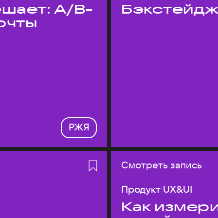
шает: A/B-
Бэкстейдж
очты
РЖЯ
Смотреть запись
Продукт UX&UI
Как измери