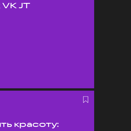
 VK JT
ть красоту: