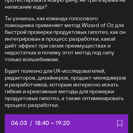
написание кода?
Ты узнаешь, как команда голосового
помощника применяет метод Wizard of Oz для
быстрой проверки продуктовых гипотез, как он
интегрирован в процесс разработки, какой
даёт эффект при своих преимуществах и
недостатках и почему этот метод под силу
только волшебникам.
Будет полезно для UX-исследователей,
редакторов, дизайнеров, продакт-менеджеров
и разработчиков, которым интересно искать
гибкие и креативные методы для проверки
продуктовых гипотез, а также оптимизировать
процесс разработки.
Дата:
06.03
/
Начало:
18:40
–
Конец:
19:20