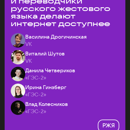
и переводчики
русского жестового
языка делают
интернет доступнее
Василина Дрогичинская
VK
Виталий Шутов
VK
Данила Четвериков
«ГЭС-2»
Ирина Гинзберг
«ГЭС-2»
Влад Колесников
«ГЭС-2»
РЖЯ