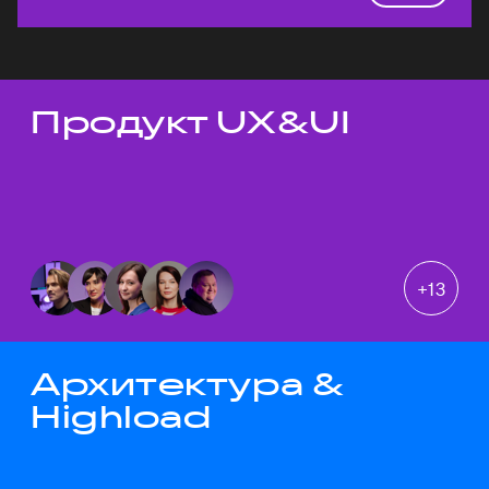
Продукт UX&UI
Темы докладов
+
13
Архитектура &
Highload