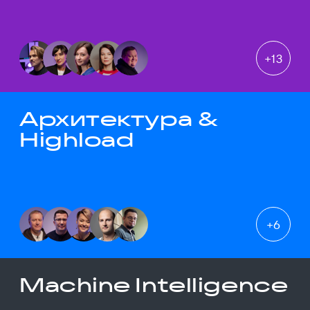
+
13
Архитектура &
Highload
+
6
Machine Intelligence