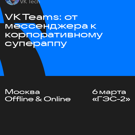
VK Tech
VK Teams: от
мессенджера к
корпоративному
супераппу
Москва
6 марта
Offline & Online
«ГЭС-2»