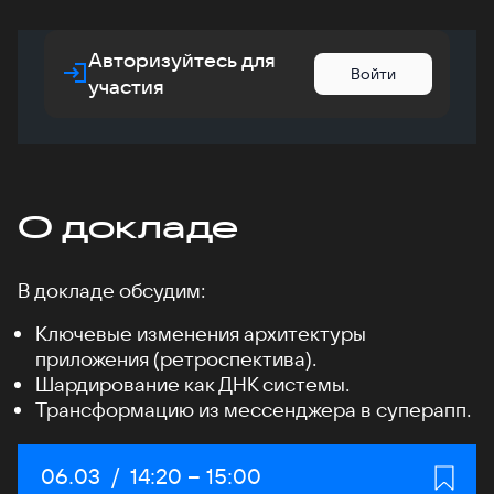
Авторизуйтесь для
Войти
участия
О докладе
В докладе обсудим:
Ключевые изменения архитектуры
приложения (ретроспектива).
Шардирование как ДНК системы.
Трансформацию из мессенджера в суперапп.
Дата:
06.03
/
Начало:
14:20
–
Конец:
15:00