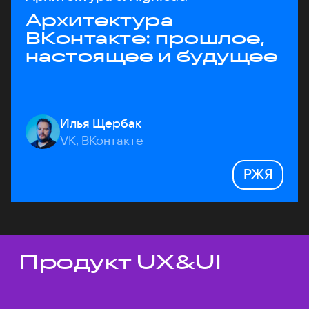
Архитектура
ВКонтакте: прошлое,
настоящее и будущее
Илья Щербак
VK, ВКонтакте
РЖЯ
Продукт UX&UI
Темы докладов