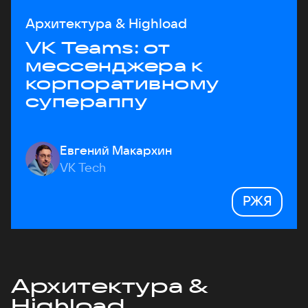
Архитектура & Highload
VK Teams: от
мессенджера к
корпоративному
супераппу
Евгений Макархин
VK Tech
РЖЯ
Архитектура &
Highload