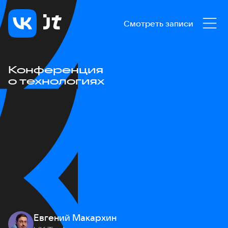
Смотреть записи
Конференция
о технологиях
Евгений Макархин