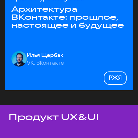
Архитектура
ВКонтакте: прошлое,
настоящее и будущее
Илья Щербак
VK, ВКонтакте
РЖЯ
Продукт UX&UI
Темы докладов