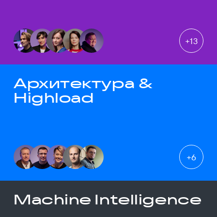
+
13
Архитектура &
Highload
+
6
Machine Intelligence