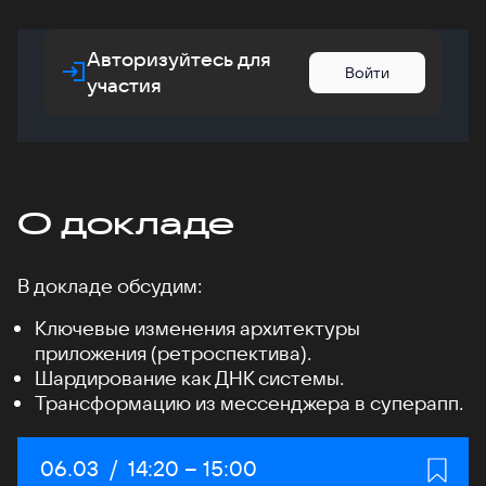
Авторизуйтесь для
Войти
участия
О докладе
В докладе обсудим:
Ключевые изменения архитектуры
приложения (ретроспектива).
Шардирование как ДНК системы.
Трансформацию из мессенджера в суперапп.
Дата:
06.03
/
Начало:
14:20
–
Конец:
15:00