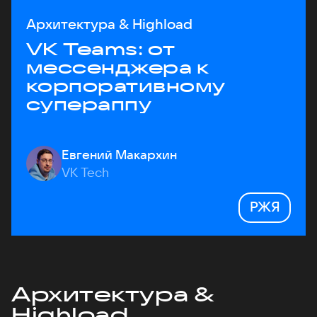
Архитектура & Highload
VK Teams: от
мессенджера к
корпоративному
супераппу
Евгений Макархин
VK Tech
РЖЯ
Архитектура &
Highload