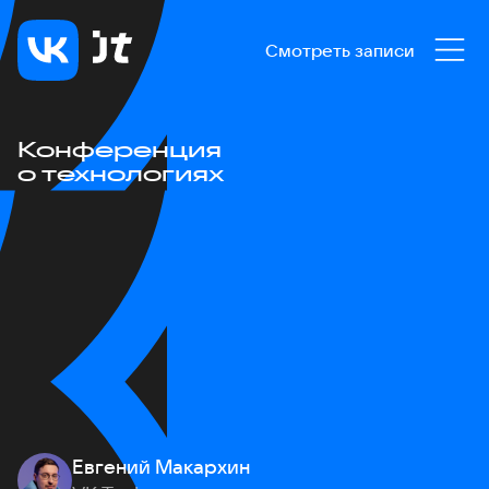
Смотреть записи
Конференция
о технологиях
Евгений Макархин