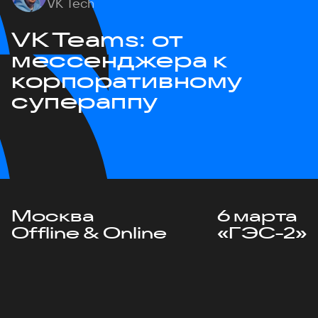
VK Tech
VK Teams: от
мессенджера к
корпоративному
супераппу
Москва
6 марта
Offline & Online
«ГЭС-2»