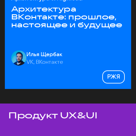
Архитектура
ВКонтакте: прошлое,
настоящее и будущее
Илья Щербак
VK, ВКонтакте
РЖЯ
Продукт UX&UI
Темы докладов