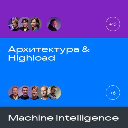
+
13
Архитектура &
Highload
+
6
Machine Intelligence