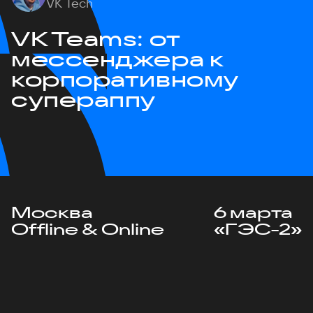
VK Tech
VK Teams: от
мессенджера к
корпоративному
супераппу
Москва
6 марта
Offline & Online
«ГЭС-2»