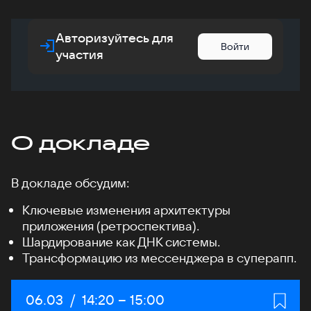
Авторизуйтесь для
Войти
участия
О докладе
В докладе обсудим:
Ключевые изменения архитектуры
приложения (ретроспектива).
Шардирование как ДНК системы.
Трансформацию из мессенджера в суперапп.
Дата:
06.03
/
Начало:
14:20
–
Конец:
15:00