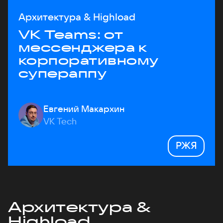
Архитектура & Highload
VK Teams: от
мессенджера к
корпоративному
супераппу
Евгений Макархин
VK Tech
РЖЯ
Архитектура &
Highload