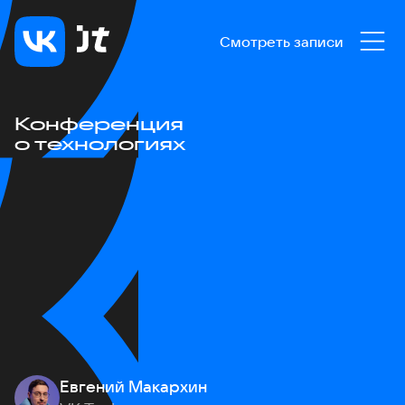
Смотреть записи
Конференция
о технологиях
Евгений Макархин